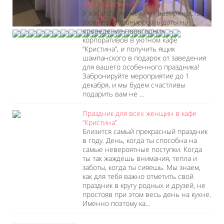
кафе “Кристина”!
У вас есть уникальная возможность
заранее забронировать даты на
проведение новогодних
корпоративов в уютном кафе
“Кристина”, и получить ящик
шампанского в подарок от заведения
для вашего особенного праздника!
Забронируйте мероприятие до 1
декабря, и мы будем счастливы
подарить вам не ...
Праздник для всех женщин в кафе
“Кристина”
Близится самый прекрасный праздник
в году. День, когда ты способна на
самые невероятные поступки. Когда
ты так жаждешь внимания, тепла и
заботы, когда ты сияешь. Мы знаем,
как для тебя важно отметить свой
праздник в кругу родных и друзей, не
простояв при этом весь день на кухне.
Именно поэтому ка...