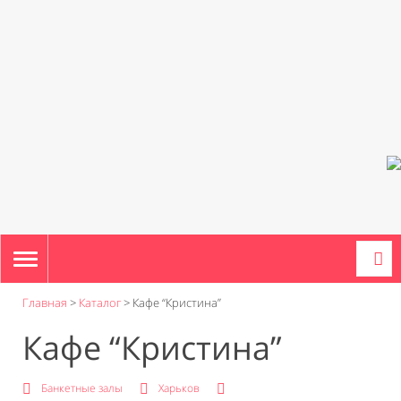
TOGGLE
NAVIGATION
Главная
>
Каталог
>
Кафе “Кристина”
Кафе “Кристина”
Банкетные залы
Харьков