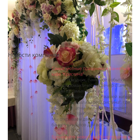
Новости компании
Самые уютные праздники и банкеты в
кафе “Кристина”
Любой праздник, памятное событие,
уютный романтический вечер станет
одним из самых ярких и
запоминающихся дней в вашей жизни,
если вы выбрали кафе “Кристина”, где
сочетание цены и качества удивляет
даже самых требовательных клиентов.
Мы открываем двери наших
банкетных залов для всех, ...
Бронируйте новогодний корпоратив в