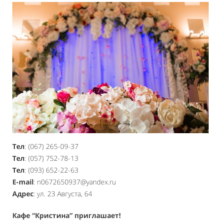
Тел
: (067) 265-09-37
Тел
: (057) 752-78-13
Тел
: (093) 652-22-63
E-mail
: n0672650937@yandex.ru
Адрес
: ул. 23 Августа, 64
Кафе “Кристина” приглашает!