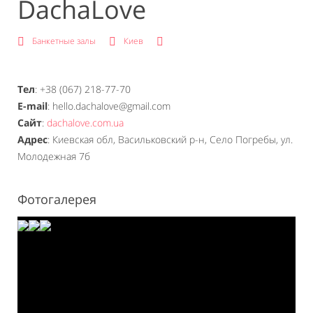
DachaLove
Банкетные залы
Киев
Тел
: +38 (067) 218-77-70
E-mail
: hello.dachalove@gmail.com
Сайт
:
dachalove.com.ua
Адрес
: Киевская обл, Васильковский р-н, Село Погребы, ул.
Молодежная 7б
Фотогалерея