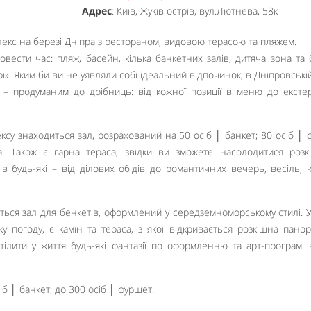
Адрес
: Київ, Жуків острів, вул.Лютнева, 58к
екс на березі Дніпра з рестораном, видовою терасою та пляжем.
овести час: пляж, басейн, кілька банкетних залів, дитяча зона та
і». Яким би ви не уявляли собі ідеальний відпочинок, в Дніпровській 
 – продуманим до дрібниць: від кожної позиції в меню до екстер
су знаходиться зал, розрахований на 50 осіб │ банкет; 80 осіб │ 
. Також є гарна тераса, звідки ви зможете насолодитися роз
в будь-які – від ділових обідів до романтичних вечерь, весіль, ю
ться зал для бенкетів, оформлений у середземноморському стилі. 
у погоду, є камін та тераса, з якої відкривається розкішна пано
втілити у життя будь-які фантазії по оформленню та арт-програмі
б │ банкет; до 300 осіб │ фуршет.