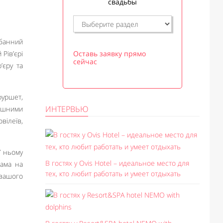
свадьбы
 банний
Рів’єрі
Оставь заявку прямо
сейчас
’єру та
фуршет,
ИНТЕРВЬЮ
кішними
вілеїв,
У ньому
В гостях у Ovis Hotel – идеальное место для
рама на
тех, кто любит работать и умеет отдыхать
 вашого