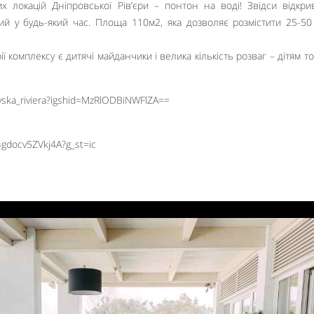
х локацій Дніпровської Рів’єри – понтон на воді! Звідси відкри
ий у будь-який час. Площа 110м2, яка дозволяє розмістити 25-50
ї комплексу є дитячі майданчики і велика кількість розваг – дітям т
ovska_riviera?igshid=MzRlODBiNWFlZA==
4gdocv5ZVkj4A?g_st=ic