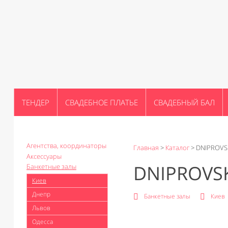
ТЕНДЕР
СВАДЕБНОЕ ПЛАТЬЕ
СВАДЕБНЫЙ БАЛ
Агентства, координаторы
Главная
>
Каталог
>
DNIPROVSK
Аксессуары
DNIPROVSK
Банкетные залы
Киев
Днепр
Банкетные залы
Киев
Львов
Одесса