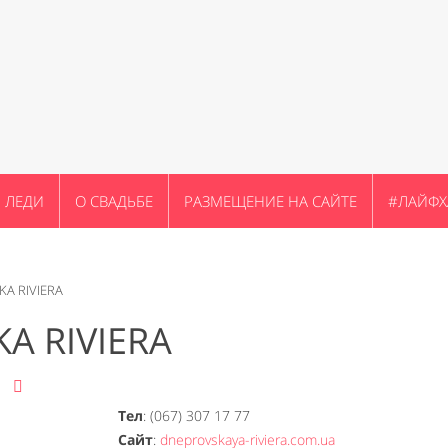
ЛЕДИ
О СВАДЬБЕ
РАЗМЕЩЕНИЕ НА САЙТЕ
#ЛАЙФХ
A RIVIERA
A RIVIERA
Тел
: (067) 307 17 77
Сайт
:
dneprovskaya-riviera.com.ua