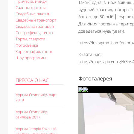
Прическа, имидж
Також одна з найчарівніши
Салоны красоты
чудовий краєвид, прекрасн
Свадебные платья
банкет; до 80 осіб │ фуршет.
Свадебный транспорт
Для юних гостей на територі
Свадьба за границей
доведеться нудьгувати.
Спецэффекты, тенты
Торты, сладости
https://instagram.com/dnipr
Фотосъемка
Хореография, спорт
Знайти нас:
Шоу программы
https://maps.app.goo.gl/k3hs
Фотогалерея
ПРЕССА О НАС
Журнал Cosmolady, март
2019
Журнал Cosmolady,
сентябрь 2017
Журнал ‘Історія Кохання’,