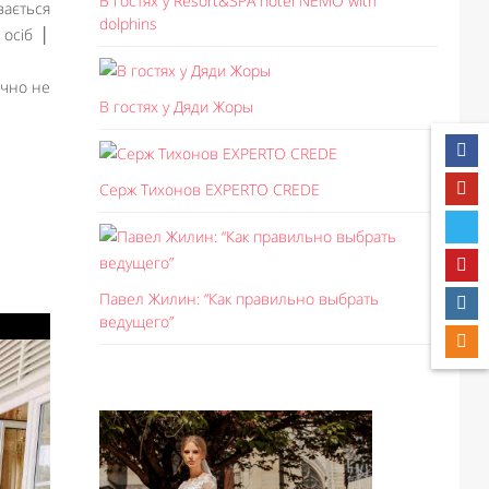
В гостях у Resort&SPA hotel NEMO with
вається
dolphins
 осіб │
очно не
В гостях у Дяди Жоры
Серж Тихонов EXPERTO CREDE
Павел Жилин: “Как правильно выбрать
ведущего”