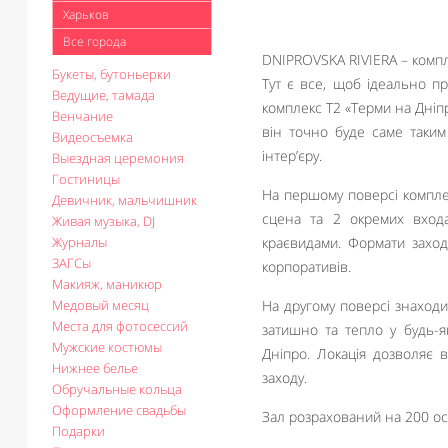
Харьков
Все города
DNIPROVSKA RIVIERA – компл
Букеты, бутоньерки
Тут є все, щоб ідеально пр
Ведущие, тамада
комплекс Т2 «Терми на Дніпр
Венчание
він точно буде саме таким
Видеосъемка
інтер’єру.
Выездная церемония
Гостиницы
На першому поверсі комплек
Девичник, мальчишник
сцена та 2 окремих входа
Живая музыка, DJ
Журналы
краєвидами. Формати заході
ЗАГСы
корпоративів.
Макияж, маникюр
Медовый месяц
На другому поверсі знаходи
Места для фотосессий
затишно та тепло у будь-як
Мужские костюмы
Дніпро. Локація дозволяє 
Нижнее белье
заходу.
Обручальные кольца
Оформление свадьбы
Зал розрахований на 200 осі
Подарки