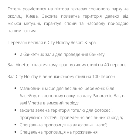
Готель розмістився на півтора гектарах соснового парку на
околиці Києва. Закрита приватна територія далеко від
міської метушні, гарантує спокій та насолоду природою
нашим гостям.
Переваги весілля в City Holiday Resort & Spa:
2 банкетних зали для проведення банкету:
Зал Vinette в класичному французькому стилі на 40 персон;
Зал City Holiday в венеціанському стилі на 100 персон.
Мальовничі місця для весільної церемонії: біля
басейну, в сосновому парку, на даху Panoramic Bar, в
залі Vinette в зимовий період;
закрита зелена територія готелю для фотосесії,
прогулянок гостей і проведення весільних обрядів;
Спеціальна пропозиція на алкогольні напої;
Спеціальна пропозиція на проживання: