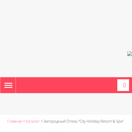
TOGGLE
NAVIGATION
Главная
>
Каталог
>
Загородный Отель “City Holiday Resort & Spa”