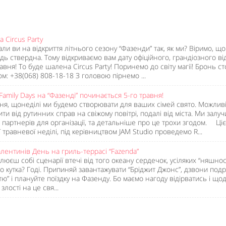
 Circus Party
али ви на відкриття літнього сезону “Фазенди” так, як ми? Віримо, що
ідь ствердна. Тому відкриваємо вам дату офіційного, грандіозного ві
авня! То буде шалена Circus Party! Поринемо до світу магії! Бронь ст
Like It
м: +38(068) 808-18-18 З головою пірнемо ...
Family Days на “Фазенді” починається 5-го травня!
я, щонеділі ми будемо створювати для ваших сімей свято. Можлив
ити від рутинних справ на свіжому повітрі, подалі від міста. Ми залу
 партнерів для організації, та детальніше про це трохи згодом. ⠀ Цієї
 травневої неділі, під керівництвом JAM Studio проведемо R...
лентинів День на гриль-террасі “Fazenda”
люєш собі сценарії втечі від того океану сердечок, усіляких “няшнос
о кутка? Годі. Припиняй завантажувати “Бріджит Джонс”, дзвони подру
ю” і плануйте поїздку на Фазенду. Бо маємо нагоду відірватись і щод
 злості на це свя...