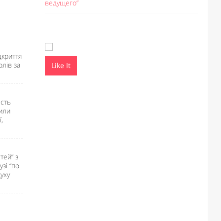
ведущего”
дкриття
олів за
Like It
Like I
ість
чили
,
тей” з
зі “по
уху