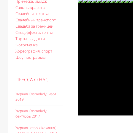
Прическа, имидж
Салоны красоты
Свадебные платья
Свадебный транспорт
Свадьба за границей
Спецэффекты, тенты
Торты, сладости
Фотосъемка
Хореография, спорт
Шоу программы
ПРЕССА О НАС
Журнал Cosmolady, март
2019
Журнал Cosmolady,
сентябрь 2017
Журнал ‘Історія Кохання’,