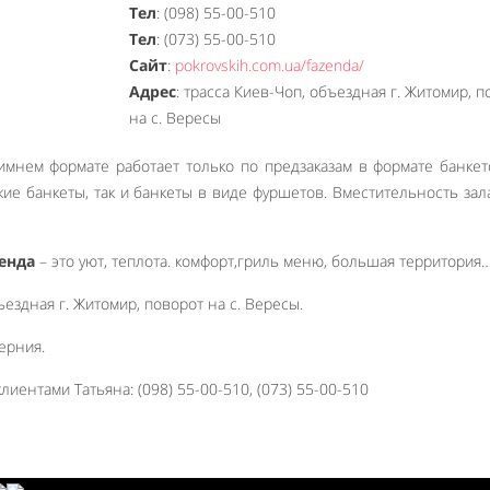
Тел
: (098) 55-00-510
Тел
: (073) 55-00-510
Сайт
:
pokrovskih.com.ua/fazenda/
Адрес
: трасса Киев-Чоп, объездная г. Житомир, 
на с. Вересы
имнем формате работает только по предзаказам в формате банкет
ские банкеты, так и банкеты в виде фуршетов. Вместительность зал
енда
– это уют, теплота. комфорт,гриль меню, большая территория
ездная г. Житомир, поворот на с. Вересы.
ерния.
лиентами Татьяна: (098) 55-00-510, (073) 55-00-510