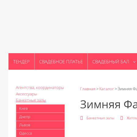
ТЕНДЕР
СВАДЕБНОЕ ПЛАТЬЕ
СВАДЕБНЫЙ БАЛ
Агентства, координаторы
Главная
>
Каталог
>
Зимняя Ф
Аксессуары
Зимняя Ф
Банкетные залы
Киев
Днепр
Банкетные залы
Жито
Львов
Одесса