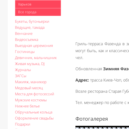
Харьков
Все города
Букеты, бутоньерки
Ведущие, тамада
Венчание
Видеосъемка
Гриль-терраса Фазенда в з
Выездная церемония
могут быть, как и классиче
Гостиницы
чел.
Девичник, мальчишник
Живая музыка, DJ
Обновленная
Зимняя Фаз
Журналы
ЗАГСы
Адрес:
трасса Киев-Чоп, объ
Макияж, маникюр
Медовый месяц
Возле ресторана Старая Губ
Места для фотосессий
Мужские костюмы
Тел. менеджер по работе с к
Нижнее белье
Обручальные кольца
Фотогалерея
Оформление свадьбы
Подарки