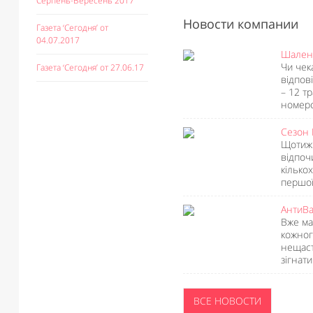
Серпень-Вересень 2017
Новости компании
Газета ‘Сегодня’ от
04.07.2017
Шалена
Чи чек
Газета ‘Сегодня’ от 27.06.17
відпов
– 12 тр
номеро
Сезон 
Щотижн
відпоч
кількох
першої
АнтиВа
Вже ма
кожног
нещаст
зігнати
ВСЕ НОВОСТИ