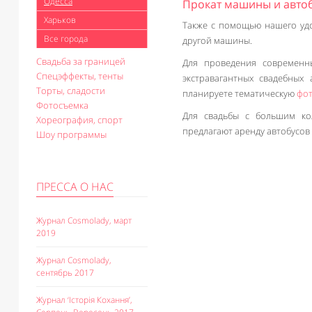
Одесса
Прокат машины и автоб
Харьков
Также с помощью нашего удо
Все города
другой машины.
Свадьба за границей
Для проведения современны
Спецэффекты, тенты
экстравагантных свадебных
Торты, сладости
планируете тематическую
фо
Фотосъемка
Для свадьбы с большим ко
Хореография, спорт
предлагают аренду автобусов 
Шоу программы
ПРЕССА О НАС
Журнал Cosmolady, март
2019
Журнал Cosmolady,
сентябрь 2017
Журнал ‘Історія Кохання’,