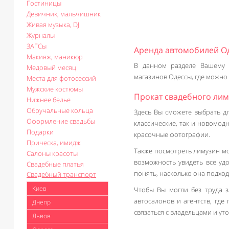
Гостиницы
Девичник, мальчишник
Живая музыка, DJ
Журналы
ЗАГСы
Аренда автомобилей О
Макияж, маникюр
В данном разделе Вашему 
Медовый месяц
магазинов Одессы, где можно
Места для фотосессий
Мужские костюмы
Прокат свадебного лим
Нижнее белье
Обручальные кольца
Здесь Вы сможете выбрать д
Оформление свадьбы
классические, так и новомод
Подарки
красочные фотографии.
Прическа, имидж
Также посмотреть лимузин м
Салоны красоты
возможность увидеть все уд
Свадебные платья
понять, насколько она подход
Свадебный транспорт
Киев
Чтобы Вы могли без труда 
автосалонов и агентств, где
Днепр
связаться с владельцами и ут
Львов