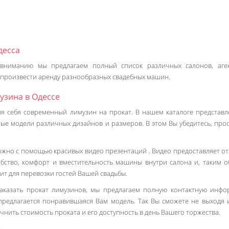
десса
вниманию мы предлагаем полный список различных салонов, аге
 произвести аренду разнообразных свадебных машин.
узина в Одессе
ля себя современный лимузин на прокат. В нашем каталоге представл
ные модели различных дизайнов и размеров. В этом Вы убедитесь, про
ожно с помощью красивых видео презентаций . Видео предоставляет о
обство, комфорт и вместительность машины внутри салона и, таким о
ит для перевозки гостей Вашей свадьбы.
заказать прокат лимузинов, мы предлагаем полную контактную инф
 предлагается понравившаяся Вам модель. Так Вы сможете не выходя 
очнить стоимость проката и его доступность в день Вашего торжества.