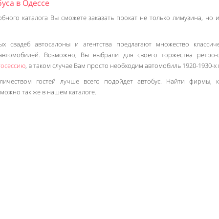
уса в Одессе
бного каталога Вы сможете заказать прокат не только лимузина, но 
х свадеб автосалоны и агентства предлагают множество классич
 автомобилей. Возможно, Вы выбрали для своего торжества ретро-
тосессию
, в таком случае Вам просто необходим автомобиль 1920-1930-х г
личеством гостей лучше всего подойдет автобус. Найти фирмы, 
можно так же в нашем каталоге.