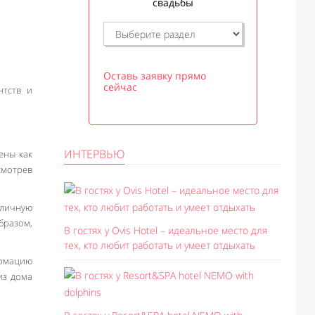
свадьбы
Оставь заявку прямо
сейчас
нтств и
ИНТЕРВЬЮ
ены как
смотрев
тличную
бразом,
В гостях у Ovis Hotel – идеальное место для
тех, кто любит работать и умеет отдыхать
ормацию
из дома