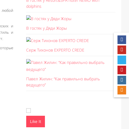
В гостях у Resort&SPA hotel NEMO with
dolphins
и любой
еских и
В гостях у Дяди Жоры
стиль и
г.
которые
Серж Тихонов EXPERTO CREDE
Павел Жилин: “Как правильно выбрать
ведущего”
Like It
Like I