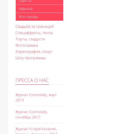
Одесса
Харьков
Все города
Свадьба за границей
Спецэффекты, тенты
Торты, сладости
Фотосъемка
Хореография, спорт
Шоу программы
ПРЕССА О НАС
Журнал Cosmolady, март
2019
Журнал Cosmolady,
сентябрь 2017
Журнал ‘Історія Кохання’,