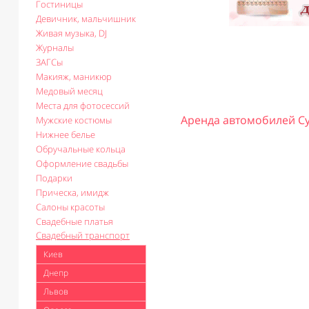
Гостиницы
Девичник, мальчишник
Живая музыка, DJ
Журналы
ЗАГСы
Макияж, маникюр
Медовый месяц
Места для фотосессий
Аренда автомобилей С
Мужские костюмы
Нижнее белье
Обручальные кольца
Оформление свадьбы
Подарки
Прическа, имидж
Салоны красоты
Свадебные платья
Свадебный транспорт
Киев
Днепр
Львов