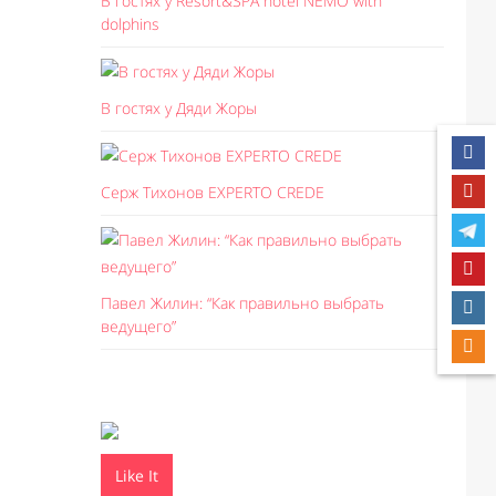
В гостях у Resort&SPA hotel NEMO with
dolphins
В гостях у Дяди Жоры
Серж Тихонов EXPERTO CREDE
Павел Жилин: “Как правильно выбрать
ведущего”
Like It