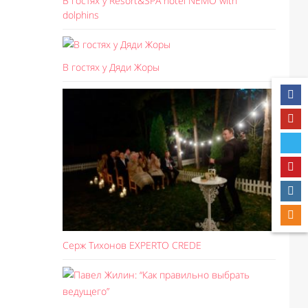
В гостях у Resort&SPA hotel NEMO with
dolphins
В гостях у Дяди Жоры
Серж Тихонов EXPERTO CREDE