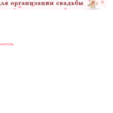
рнопіль