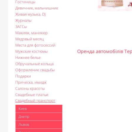
Гостиницы
Девичник, мальчишник
Живая музыка, DJ
Журналы
ЗАГСы
Макияж, маникюр
Медовый месяц
Места для фотосессий
Оренда автомобілів Те
Мужские костюмы
Нижнее белье
Обручальные кольца
Оформление свадьбы
Подарки
Прическа, имидж
Салоны красоты
Свадебные платья
Свадебный транспорт
Киев
Днепр
Львов