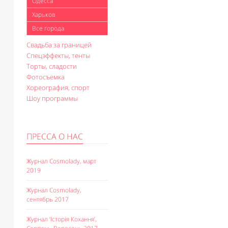
Одесса
Харьков
Все города
Свадьба за границей
Спецэффекты, тенты
Торты, сладости
Фотосъемка
Хореография, спорт
Шоу программы
ПРЕССА О НАС
Журнал Cosmolady, март
2019
Журнал Cosmolady,
сентябрь 2017
Журнал ‘Історія Кохання’,