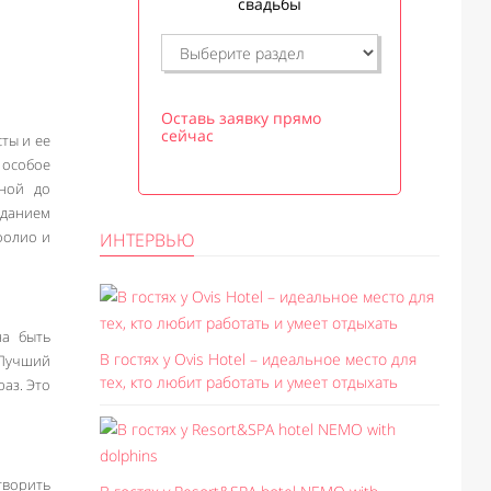
свадьбы
Оставь заявку прямо
сейчас
ты и ее
 особое
нной до
зданием
фолио и
ИНТЕРВЬЮ
на быть
В гостях у Ovis Hotel – идеальное место для
 Лучший
тех, кто любит работать и умеет отдыхать
аз. Это
творить