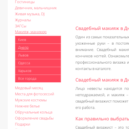
Гостиницы
Девичник, мальчишник
Живая музыка, DJ
Журналы
ЗАГСы
Свадебный макияж в Д
Макияж, маникюр
Один из самых показательных
Киев
ухоженные руки – в постоя
Днепр
внимание. Свадебный маки
Львов
кончиков ногтей. Ознакомьте
профессионального визажа 
Одесса
контакты в каталоге.
Харьков
Все города
Свадебный макияж в Д
Медовый месяц
Лицо невесты находится п
Места для фотосессий
неподражаемой, и макияж –
Мужские костюмы
свадебный визажист поможет 
Нижнее белье
его работа.
Обручальные кольца
Оформление свадьбы
Как правильно выбрать
Подарки
Свадебный визажист – это то