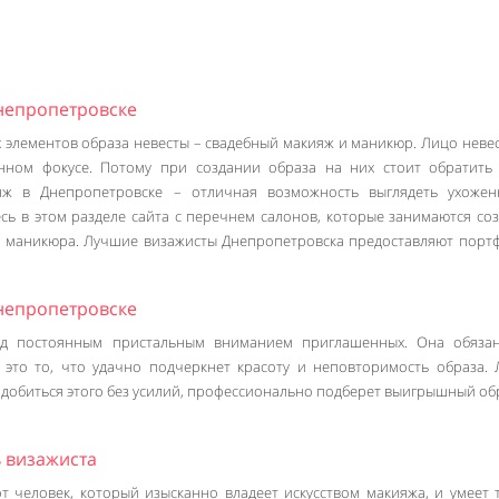
непропетровске
 элементов образа невесты – свадебный макияж и маникюр. Лицо невес
нном фокусе. Потому при создании образа на них стоит обратить
яж в Днепропетровске – отличная возможность выглядеть ухоже
сь в этом разделе сайта с перечнем салонов, которые занимаются со
и маникюра. Лучшие визажисты Днепропетровска предоставляют порт
непропетровске
од постоянным пристальным вниманием приглашенных. Она обяза
 это то, что удачно подчеркнет красоту и неповторимость образа.
добиться этого без усилий, профессионально подберет выигрышный обр
 визажиста
т человек, который изысканно владеет искусством макияжа, и умеет 