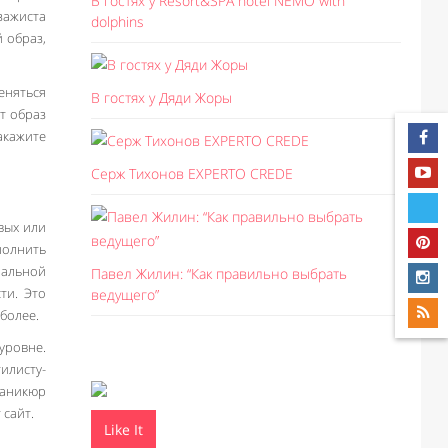
В гостях у Resort&SPA hotel NEMO with
зажиста
dolphins
 образ,
еняться
В гостях у Дяди Жоры
т образ
акажите
Серж Тихонов EXPERTO CREDE
вых или
полнить
ральной
Павел Жилин: “Как правильно выбрать
ти. Это
ведущего”
 более.
уровне.
илисту-
маникюр
 сайт.
Like It