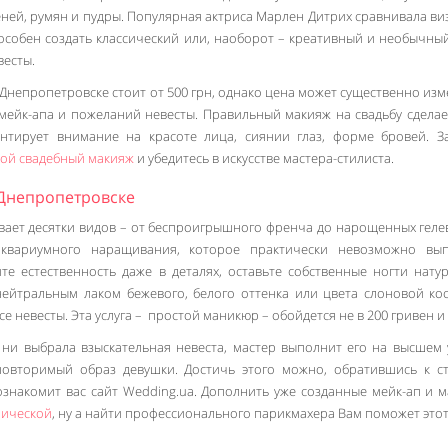
ней, румян и пудры. Популярная актриса Марлен Дитрих сравнивала ви
особен создать классический или, наоборот – креативный и необычный
весты.
 Днепропетровске стоит от 500 грн, однако цена может существенно изм
мейк-апа и пожеланий невесты. Правильный макияж на свадьбу сделае
ентирует внимание на красоте лица, сиянии глаз, форме бровей. З
ой свадебный макияж
и убедитесь в искусстве мастера-стилиста.
Днепропетровске
ает десятки видов – от беспроигрышного френча до нарощенных геле
 аквариумного наращивания, которое практически невозможно вы
те естественность даже в деталях, оставьте собственные ногти нату
нейтральным лаком бежевого, белого оттенка или цвета слоновой кос
е невесты. Эта услуга – простой маникюр – обойдется не в 200 гривен и
ни выбрала взыскательная невеста, мастер выполнит его на высшем 
повторимый образ девушки. Достичь этого можно, обратившись к ст
ознакомит вас сайт Wedding.ua. Дополнить уже созданные мейк-ап и 
рической
, ну а найти профессионального парикмахера Вам поможет этот