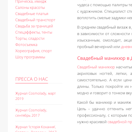
Прическа, имидж
чудеса с помощью палитры те
Салоны красоты
с художником. Специалист сп
Свадебные платья
воплотить смелые задумки не
Свадебный транспорт
Свадьба за границей
В среднем свадебный визаж в
Спецэффекты, тенты
в зависимости от сложности 
Торты, сладости
изысканным, омолодит, акц
Фотосъемка
пробный вечерний или
дневн
Хореография, спорт
Шоу программы
Свадебный маникюр в 
Свадебный маникюр
насчитыв
акриловых ногтей, лепки,
ПРЕССА О НАС
самостоятельно. А если цени
длины. Только покройте их 
модно и говорит о тонком вкус
Журнал Cosmolady, март
2019
Какой бы маникюр и макияж 
Цель – удачно оттенить не
Журнал Cosmolady,
профессионалу, с которым п
сентябрь 2017
нужно красивой
свадебной п
Журнал ‘Історія Кохання’,