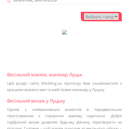
МАКИЯЖ, МАНИКЮР
Весільний макіяж, манікюр Луцьк
Цей розділ сайту Wedding.ua пропонує Вам ознайомитися з
кращими візажистами та майстрами манікюру у Луцьку.
Весільний визаж у Луцьку
Одним з найважливіших моментів в передвесільних
приготуваннях є створення макіяжу нареченої. Добре
підібраний визаж дозволяє будь-яку дівчину перетворити на
красуню. Головне – щоб макіяж підходив до весільного образу –