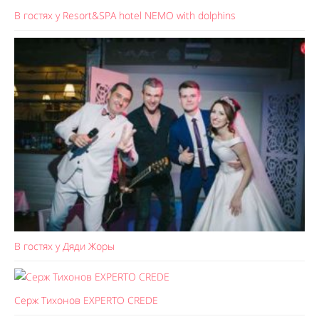
В гостях у Resort&SPA hotel NEMO with dolphins
В гостях у Дяди Жоры
Серж Тихонов EXPERTO CREDE