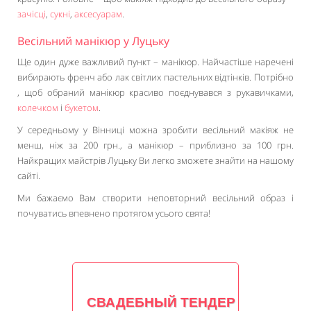
зачісці
,
сукні
,
аксесуарам
.
Весільний манікюр у Луцьку
Ще один дуже важливий пункт – манікюр. Найчастіше наречені
вибирають френч або лак світлих пастельних відтінків. Потрібно
, щоб обраний манікюр красиво поєднувався з рукавичками,
колечком
і
букетом
.
У середньому у Вінниці можна зробити весільний макіяж не
менш, ніж за 200 грн., а манікюр – приблизно за 100 грн.
Найкращих майстрів Луцьку Ви легко зможете знайти на нашому
сайті.
Ми бажаємо Вам створити неповторний весільний образ і
почуватись впевнено протягом усього свята!
СВАДЕБНЫЙ ТЕНДЕР