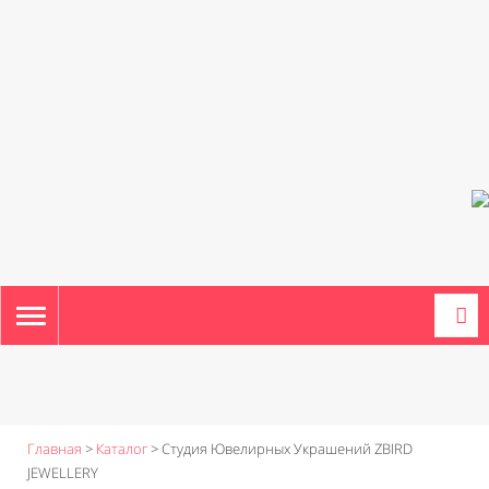
TOGGLE
NAVIGATION
Главная
>
Каталог
>
Студия Ювелирных Украшений ZBIRD
JEWELLERY