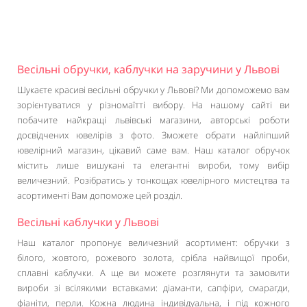
Весільні обручки, каблучки на заручини у Львові
Шукаєте красиві весільні обручки у Львові? Ми допоможемо вам
зорієнтуватися у різномаїтті вибору. На нашому сайті ви
побачите найкращі львівські магазини, авторські роботи
досвідчених ювелірів з фото. Зможете обрати найліпший
ювелірний магазин, цікавий саме вам. Наш каталог обручок
містить лише вишукані та елегантні вироби, тому вибір
величезний. Розібратись у тонкощах ювелірного мистецтва та
асортименті Вам допоможе цей розділ.
Весільні каблучки у Львові
Наш каталог пропонує величезний асортимент: обручки з
білого, жовтого, рожевого золота, срібла найвищої проби,
сплавні каблучки. А ще ви можете розглянути та замовити
вироби зі всілякими вставками: діаманти, сапфіри, смарагди,
фіаніти, перли. Кожна людина індивідуальна, і під кожного