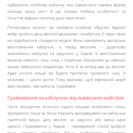
підбирають особливу каблучку, яка підкреслить чарівну форму
пальців, красу кисті. А ще покаже глибину особистості та
почуттів, відкриє частинку душі наречених.
Погортавши каталог, ви знайдете особливі обручки. Вдалий
вибір зробить день весілля ідеальним і незабутнім. Є пари, яким
не подобаються стандартні моделі. Вони замовляють авторське
виготовлення каблучок, а перед весіллям – додатково
замовляють каблучки на заручини у Львові. Їх виготовлення
вимагає певного часу, тому з подібним проханням до ювеліра
краще звернутися заздалегідь. Хоча б за місяць-два до весілля.
Адже носити кільце ви будете протягом тривалого часу. А
можливо – цілого життя. Тому важливо, щоб ювелірний виріб
вам пасував і, звичайно ж, подобався.
Гравіювання на каблучках від львівських майстрів
Часто молодятам хочеться надати кільцям особливого сенсу,
зрозумілого лише їм. Вони бажають вигравірувати на каблучках
пам’ятний вираз, дату весілля чи заручин або імена одне
одного. Гравіювання у Львові – перевірений спосіб зробити
ваші ювелірні прикраси більш особистими. Замовити