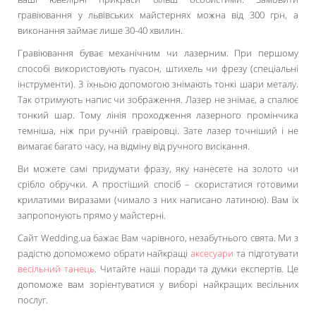
гравіювання у львівських майстернях можна від 300 грн, а
виконання займає лише 30-40 хвилин.
Гравіювання буває механічним чи лазерним. При першому
способі використовують пуасон, штихель чи фрезу (спеціальні
інструменти). З їхньою допомогою знімають тонкі шари металу.
Так отримують напис чи зображення. Лазер не знімає, а спалює
тонкий шар. Тому лінія проходження лазерного промінчика
темніша, ніж при ручній гравіровці. Зате лазер точніший і не
вимагає багато часу, на відміну від ручного висікання.
Ви можете самі придумати фразу, яку нанесете на золото чи
срібло обручки. А простіший спосіб – скористатися готовими
крилатими виразами (чимало з них написано латиною). Вам їх
запропонують прямо у майстерні.
Сайт Wedding.ua бажає Вам чарівного, незабутнього свята. Ми з
радістю допоможемо обрати найкращі
аксесуари
та підготувати
весільний танець
. Читайте наші поради та думки експертів. Це
допоможе вам зорієнтуватися у виборі найкращих весільних
послуг.