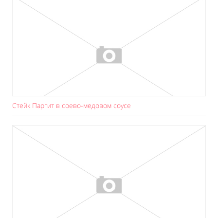
Стейк Паргит в соево-медовом соусе