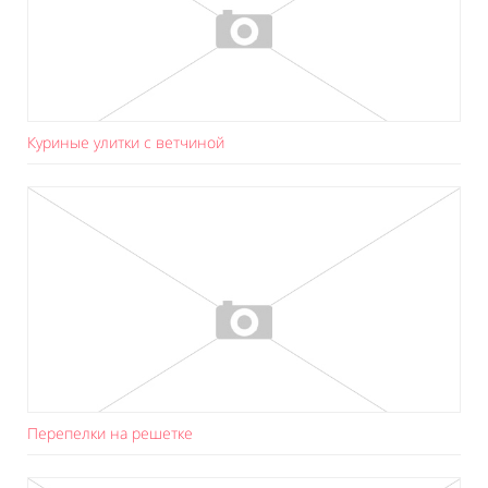
Куриные улитки с ветчиной
Перепeлки на решeтке