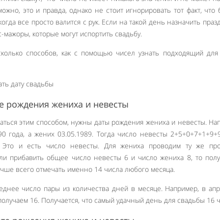
можно, это и правда, однако не стоит игнорировать тот факт, что
огда все просто валится с рук. Если на такой день назначить празд
-мажоры, которые могут испортить свадьбу.
колько способов, как с помощью чисел узнать подходящий для
е рождения жениха и невесты
ваться этим способом, нужны даты рождения жениха и невесты. На
90 года, а жених 03.05.1989. Тогда число невесты 2+5+0+7+1+9+
 Это и есть число невесты. Для жениха проводим ту же про
ли прибавить общее число невесты 6 и число жениха 8, то пол
учше всего отмечать именно 14 числа любого месяца.
еднее число пары из количества дней в месяце. Например, в ап
получаем 16. Получается, что самый удачный день для свадьбы 16 ч