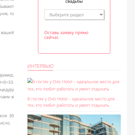
свадьбы
 бывают
ник, то
 вашей
Оставь заявку прямо
сейчас
ИНТЕРВЬЮ
пример,
9+0=33.
цедуру
учаем в
В гостях у Ovis Hotel – идеальное место для
тех, кто любит работать и умеет отдыхать
реле 30
исло.