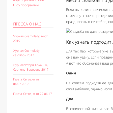
Месяц свадьбы по да
Шоу программы
Если вы хотите вычислить 
к месяцу своего рождения
праздновать в сентябре, окт
ПРЕССА О НАС
Журнал Cosmolady, март
2019
Как узнать подходит
Журнал Cosmolady,
Для тех пар, которые уже 
сентябрь 2017
она вам удачу. Если празд
А вот что обозначает ваш ре
Журнал ‘Історія Кохання’,
Серпень-Вересень 2017
Один
Газета ‘Сегодня’ от
Не совсем подходящее для 
04.07.2017
свои амбиции, однако могут
Газета ‘Сегодня’ от 27.06.17
Два
В совместной жизни вас б