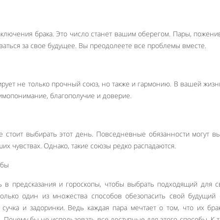
ключения брака. Это число станет вашим оберегом. Пары, пожен
оваться за свое будущее. Вы преодолеете все проблемы вместе.
ирует не только прочный союз, но также и гармонию. В вашей жизн
аимопонимание, благополучие и доверие.
е стоит выбирать этот день. Повседневные обязанности могут в
ших чувствах. Однако, такие союзы редко распадаются.
ь в предсказания и гороскопы, чтобы выбрать подходящий для 
только один из множества способов обезопасить свой будущий
 сучка и задоринки. Ведь каждая пара мечтает о том, что их бра
 Почему бы не использовать все доступные для этого способы. К т