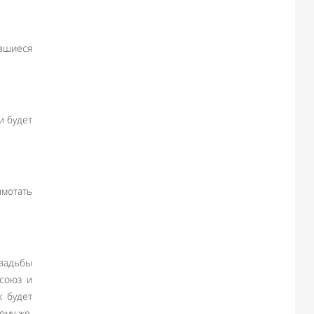
ившиеся
и будет
ымотать
свадьбы
 союз и
к будет
ому же,