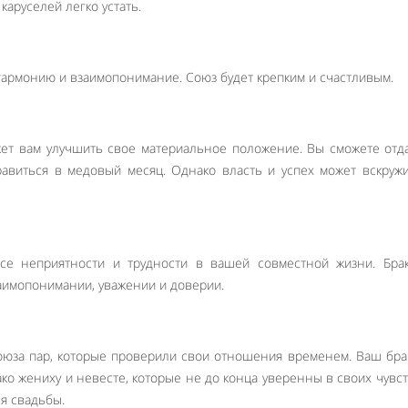
 каруселей легко устать.
 гармонию и взаимопонимание. Союз будет крепким и счастливым.
жет вам улучшить свое материальное положение. Вы сможете отд
равиться в медовый месяц. Однако власть и успех может вскруж
се неприятности и трудности в вашей совместной жизни. Брак
аимопонимании, уважении и доверии.
оюза пар, которые проверили свои отношения временем. Ваш бра
о жениху и невесте, которые не до конца уверенны в своих чувст
я свадьбы.