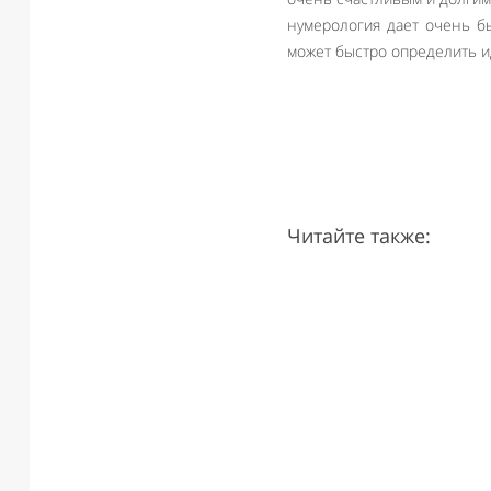
нумерология дает очень бы
может быстро определить ид
Читайте также: