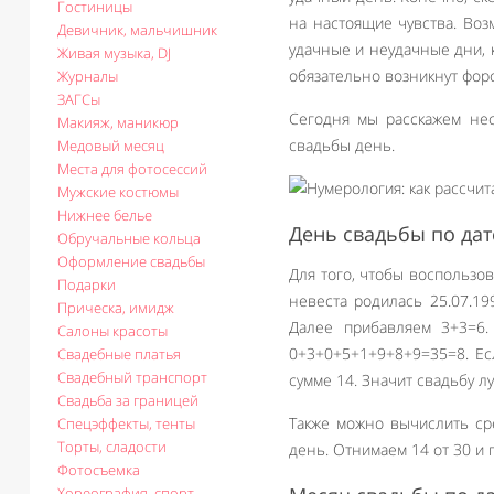
Гостиницы
на настоящие чувства. Воз
Девичник, мальчишник
удачные и неудачные дни, к
Живая музыка, DJ
обязательно возникнут форс
Журналы
ЗАГСы
Сегодня мы расскажем нес
Макияж, маникюр
свадьбы день.
Медовый месяц
Места для фотосессий
Мужские костюмы
Нижнее белье
День свадьбы по дат
Обручальные кольца
Оформление свадьбы
Для того, чтобы воспользо
Подарки
невеста родилась 25.07.19
Прическа, имидж
Далее прибавляем 3+3=6.
Салоны красоты
0+3+0+5+1+9+8+9=35=8. Ес
Свадебные платья
Свадебный транспорт
сумме 14. Значит свадьбу л
Свадьба за границей
Также можно вычислить ср
Спецэффекты, тенты
Торты, сладости
день. Отнимаем 14 от 30 и 
Фотосъемка
Хореография, спорт