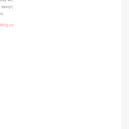
 минут,
о.
ding.ua