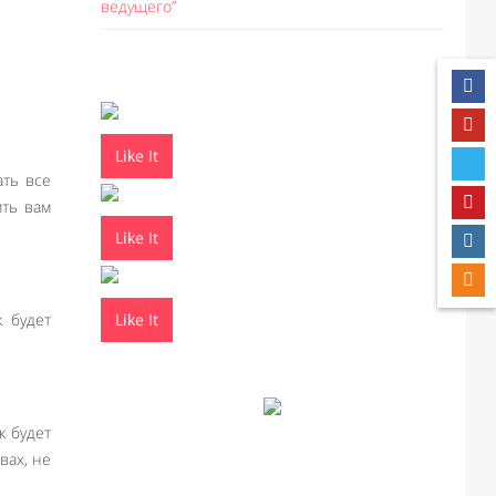
ведущего”
Like It
ать все
ить вам
Like It
Like It
 будет
к будет
вах, не