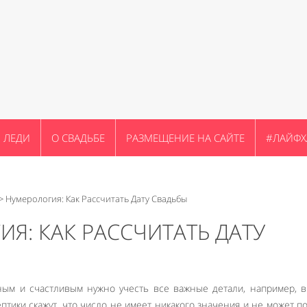
ЛЕДИ
О СВАДЬБЕ
РАЗМЕЩЕНИЕ НА САЙТЕ
#ЛАЙФХ
>
Нумерология: Как Рассчитать Дату Свадьбы
Я: КАК РАССЧИТАТЬ ДАТУ
ым и счастливым нужно учесть все важные детали, например, 
птики скажут, что число не имеет никакого значения и не может п