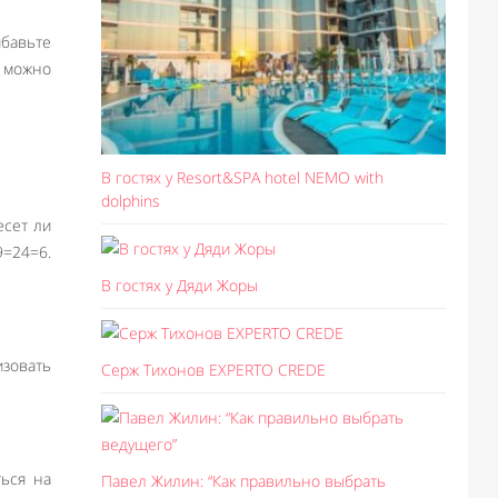
ибавьте
у можно
В гостях у Resort&SPA hotel NEMO with
dolphins
есет ли
9=24=6.
В гостях у Дяди Жоры
изовать
Серж Тихонов EXPERTO CREDE
ться на
Павел Жилин: “Как правильно выбрать