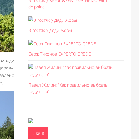
В гостях у Resort&SPA hotel NEMO with
dolphins
В гостях у Дяди Жоры
Серж Тихонов EXPERTO CREDE
природи
доровчі
авлено
в.
Павел Жилин: “Как правильно выбрать
ведущего”
Like It