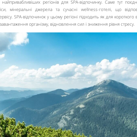
з найпривабливіших регіонів для SPA-відпочинку. Саме тут поєд
іси, мінеральні джерела та сучасні wellness-готелі, що відпо
вісу. SPA-відпочинок у цьому регіоні підходить як для короткого в
завантаження організму, відновлення сил і зниження рівня стресу.