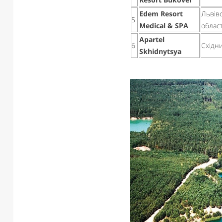
Edem Resort
Львів
5
Medical & SPA
облас
Apartel
6
Східн
Skhidnytsya