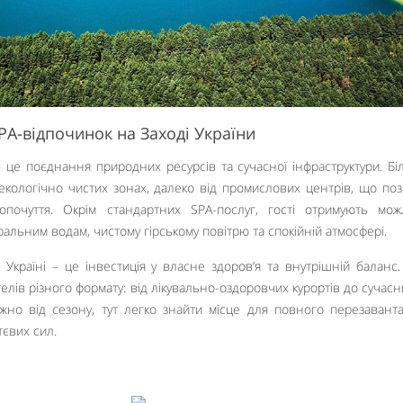
PA-відпочинок на Заході України
 це поєднання природних ресурсів та сучасної інфраструктури. Бі
 екологічно чистих зонах, далеко від промислових центрів, що по
почуття. Окрім стандартних SPA-послуг, гості отримують мож
альним водам, чистому гірському повітрю та спокійній атмосфері.
 Україні – це інвестиція у власне здоров’я та внутрішній баланс.
лів різного формату: від лікувально-оздоровчих курортів до сучасн
ежно від сезону, тут легко знайти місце для повного перезавант
тєвих сил.