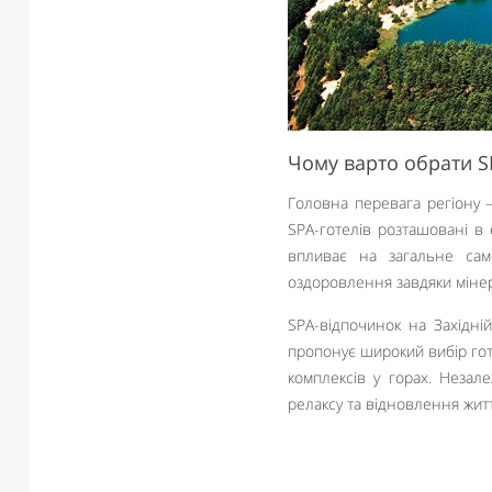
Чому варто обрати S
Головна перевага регіону –
SPA-готелів розташовані в
впливає на загальне само
оздоровлення завдяки мінер
SPA-відпочинок на Західній
пропонує широкий вибір готе
комплексів у горах. Незал
релаксу та відновлення жит