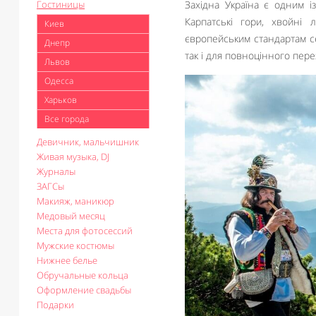
Гостиницы
Західна Україна є одним і
Карпатські гори, хвойні л
Киев
європейським стандартам сер
Днепр
так і для повноцінного пере
Львов
Одесса
Харьков
Все города
Девичник, мальчишник
Живая музыка, DJ
Журналы
ЗАГСы
Макияж, маникюр
Медовый месяц
Места для фотосессий
Мужские костюмы
Нижнее белье
Обручальные кольца
Оформление свадьбы
Подарки