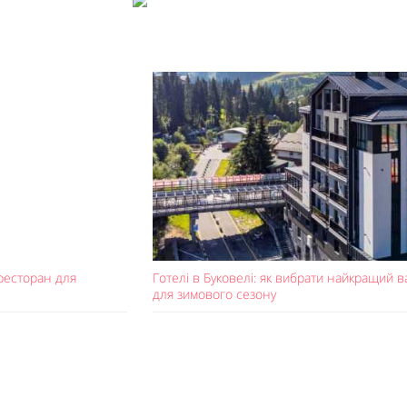
ресторан для
Готелі в Буковелі: як вибрати найкращий в
для зимового сезону