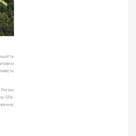
льшість
зитивно
ливість
 Регіон
их SPA-
аження,