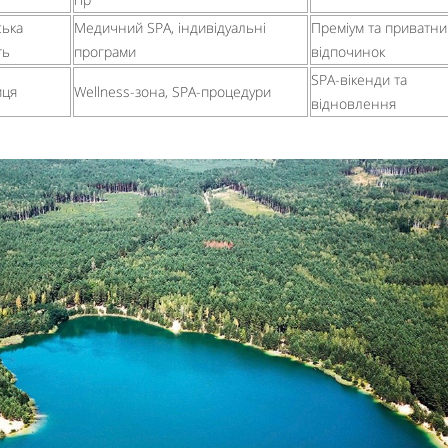
ська
Медичний SPA, індивідуальні
Преміум та приватни
ть
програми
відпочинок
SPA-вікенди та
иця
Wellness-зона, SPA-процедури
відновлення