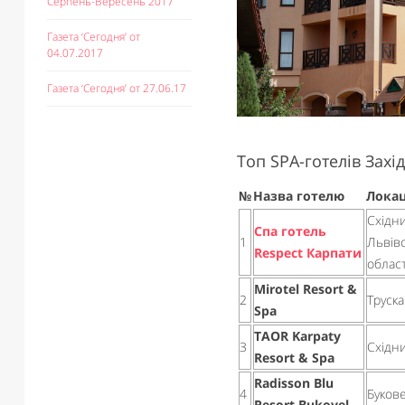
Серпень-Вересень 2017
Газета ‘Сегодня’ от
04.07.2017
Газета ‘Сегодня’ от 27.06.17
Топ SPA-готелів Захі
№
Назва готелю
Локац
Східни
Спа готель
1
Львів
Respect Карпати
облас
Mirotel Resort &
2
Труск
Spa
TAOR Karpaty
3
Східн
Resort & Spa
Radisson Blu
4
Буков
Resort Bukovel