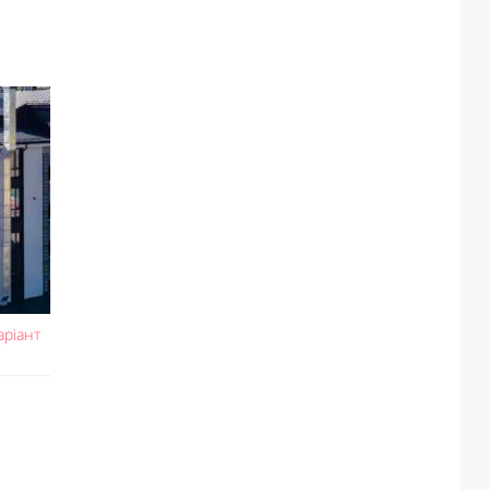
аріант