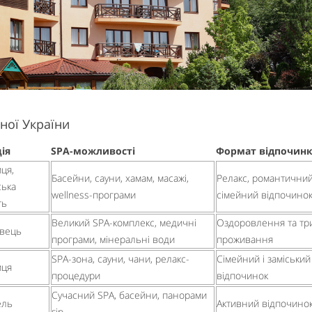
дної України
ія
SPA-можливості
Формат відпочин
ця,
Басейни, сауни, хамам, масажі,
Релакс, романтичний
ська
wellness-програми
сімейний відпочино
ть
Великий SPA-комплекс, медичні
Оздоровлення та тр
авець
програми, мінеральні води
проживання
SPA-зона, сауни, чани, релакс-
Сімейний і заміський
иця
процедури
відпочинок
Сучасний SPA, басейни, панорами
ель
Активний відпочинок
гір