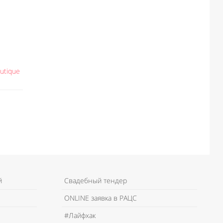
utique
й
Свадебный тендер
ONLINE заявка в РАЦС
#Лайфхак