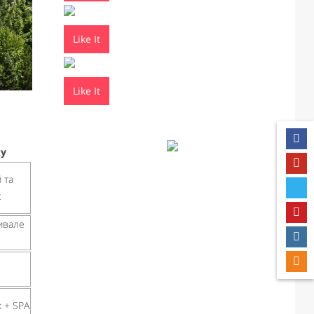
Like It
Like It
ку
 та
к
ивале
 + SPA