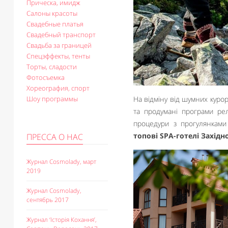
Прическа, имидж
Салоны красоты
Свадебные платья
Свадебный транспорт
Свадьба за границей
Спецэффекты, тенты
Торты, сладости
Фотосъемка
Хореография, спорт
Шоу программы
На відміну від шумних курор
та продумані програми рел
процедури з прогулянками
топові SPA-готелі Західн
ПРЕССА О НАС
Журнал Cosmolady, март
2019
Журнал Cosmolady,
сентябрь 2017
Журнал ‘Історія Кохання’,