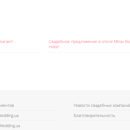
лагает!
Свадебное предложение в отеле Mirax Bo
Hotel
лиентов
Новости свадебных компани
edding.ua
Благотворительность
Wedding.ua