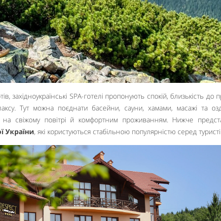
тів, західноукраїнські SPA-готелі пропонують спокій, близькість до 
аксу. Тут можна поєднати басейни, сауни, хамами, масажі та оз
 на свіжому повітрі й комфортним проживанням. Нижче предст
ої України
, які користуються стабільною популярністю серед туристі