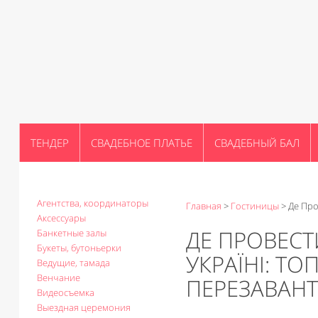
ТЕНДЕР
СВАДЕБНОЕ ПЛАТЬЕ
СВАДЕБНЫЙ БАЛ
Агентства, координаторы
Главная
>
Гостиницы
>
Де Про
Аксессуары
ДЕ ПРОВЕСТ
Банкетные залы
Букеты, бутоньерки
УКРАЇНІ: ТО
Ведущие, тамада
Венчание
ПЕРЕЗАВАН
Видеосъемка
Выездная церемония