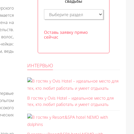
свадьбы
ерского
имается
лена на
льств.
Оставь заявку прямо
волос,
сейчас
нейках:
м, ведь
ИНТЕРВЬЮ
Впервые
В гостях у Ovis Hotel – идеальное место для
 опытом
тех, кто любит работать и умеет отдыхать
сокого
ических
только