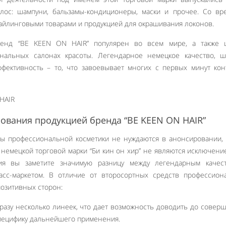
лос: шампуни, бальзамы-кондиционеры, маски и прочее. Со вр
айлинговыми товарами и продукцией для окрашивания локонов.
енд “BE KEEN ON HAIR” популярен во всем мире, а также 
ональных салонах красоты. Легендарное немецкое качество, ш
ффективность – то, что завоевывает многих с первых минут кон
ования продукцией бренда “BE KEEN ON HAIR”
 профессиональной косметики не нуждаются в анонсировании, 
т немецкой торговой марки “Би кин он хир” не являются исключени
ия вы заметите значимую разницу между легендарным качес
асс-маркетом. В отличие от второсортных средств профессион
озитивных сторон:
разу несколько линеек, что дает возможность доводить до совер
специфику дальнейшего применения.