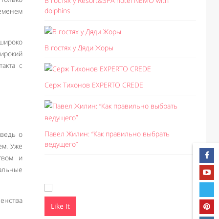
В гостях у Resort&SPA hotel NEMO with
dolphins
еменем
широко
В гостях у Дяди Жоры
ирокий
такта с
Серж Тихонов EXPERTO CREDE
Павел Жилин: “Как правильно выбрать
ведь о
ведущего”
ем. Уже
твом и
альные
шенства
Like It
Like I