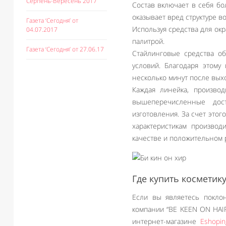
Серпень-Вересень 2017
Состав включает в себя б
оказывает вред структуре в
Газета ‘Сегодня’ от
Используя средства для ок
04.07.2017
палитрой.
Газета ‘Сегодня’ от 27.06.17
Стайлинговые средства об
условий. Благодаря этому
несколько минут после выхо
Каждая линейка, произво
вышеперечисленные дос
изготовления. За счет этог
характеристикам произво
качестве и положительном 
Где купить косметику
Если вы являетесь покло
компании “BE KEEN ON HAIR
интернет-магазине
Eshopin