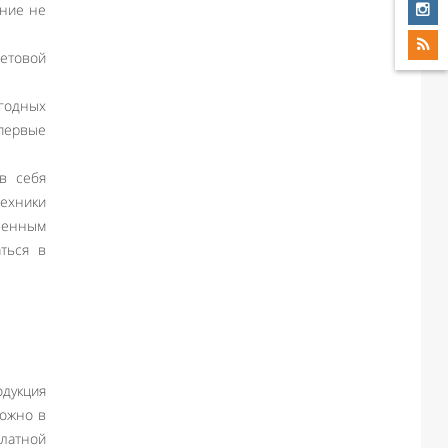
ение не
ветовой
годных
 первые
в себя
ехники
вленным
ться в
дукция
можно в
латной