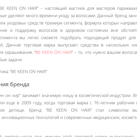
“BE KEEN ON HAIR” – настоящий мастхев для мастеров парикмах
рые уделяют много времени уходу за волосами. Данный бренд зан
ек уходовых средств премиум сегмента, формула которых направ
ние и поддержку волосков в здоровом состоянии вне обстояте
тимента вы легко сможете подобрать подходящий продукт для 
й. Данная торговая марка выпускает средства в нескольких ли
ля окрашивания. “
BE KEEN ON HAIR
” – то, что нужно вашим волоса
бые задачи.
ния бренда
кин он хир” занимает значимую нишу в косметической индустрии. 
ли еще в 2009 году, когда торговая марка с 76-летним рабочим
овое детище. Бренд “BE KEEN ON HAIR” стал символом вы
а инновационных технологий и современных медицинских, космет
й деятельности под именем этой торговой марки выпускались 