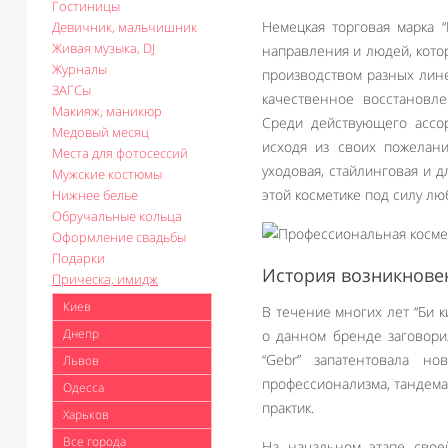
Гостиницы
Немецкая торговая марка 
Девичник, мальчишник
Живая музыка, DJ
направления и людей, кото
Журналы
производством разных лине
ЗАГСы
качественное восстановле
Макияж, маникюр
Среди действующего ассор
Медовый месяц
исходя из своих пожелани
Места для фотосессий
уходовая, стайлинговая и д
Мужские костюмы
этой косметике под силу лю
Нижнее белье
Обручальные кольца
Оформление свадьбы
Подарки
История возникнове
Прическа, имидж
Киев
В течение многих лет “Би 
Днепр
о данном бренде заговори
“Gebr” запатентовала н
Львов
профессионализма, тандем
Одесса
практик.
Харьков
Все города
На начальном этапе свое