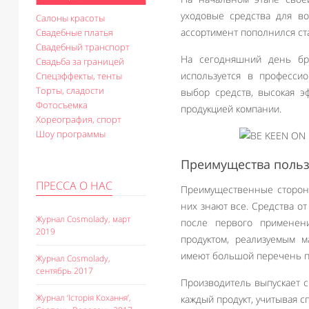
уходовые средства для во
Салоны красоты
ассортимент пополнился ст
Свадебные платья
Свадебный транспорт
На сегодняшний день бр
Свадьба за границей
используется в професси
Спецэффекты, тенты
Торты, сладости
выбор средств, высокая э
Фотосъемка
продукцией компании.
Хореография, спорт
Шоу программы
Преимущества польз
ПРЕССА О НАС
Преимущественные стороны
них знают все. Средства о
Журнал Cosmolady, март
после первого применен
2019
продуктом, реализуемым м
имеют большой перечень п
Журнал Cosmolady,
сентябрь 2017
Производитель выпускает с
Журнал ‘Історія Кохання’,
каждый продукт, учитывая 