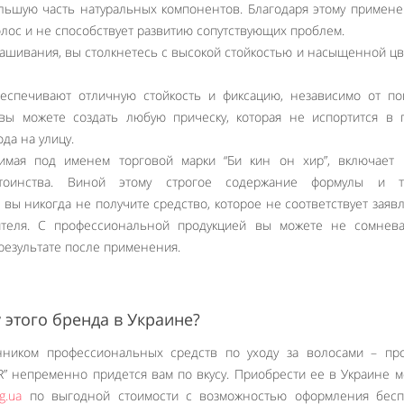
ольшую часть натуральных компонентов. Благодаря этому примен
олос и не способствует развитию сопутствующих проблем.
рашивания, вы столкнетесь с высокой стойкостью и насыщенной ц
еспечивают отличную стойкость и фиксацию, независимо от по
 вы можете создать любую прическу, которая не испортится в
да на улицу.
димая под именем торговой марки “Би кин он хир”, включает 
тоинства. Виной этому строгое содержание формулы и т
о вы никогда не получите средство, которое не соответствует зая
дителя. С профессиональной продукцией вы можете не сомнева
результате после применения.
 этого бренда в Украине?
нником профессиональных средств по уходу за волосами – про
” непременно придется вам по вкусу. Приобрести ее в Украине 
Like It
g.ua
по выгодной стоимости с возможностью оформления бесп