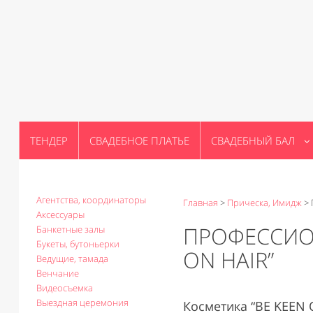
ТЕНДЕР
СВАДЕБНОЕ ПЛАТЬЕ
СВАДЕБНЫЙ БАЛ
Агентства, координаторы
Главная
>
Прическа, Имидж
>
Аксессуары
ПРОФЕССИОН
Банкетные залы
Букеты, бутоньерки
ON HAIR”
Ведущие, тамада
Венчание
Видеосъемка
Выездная церемония
Косметика “BE KEEN 