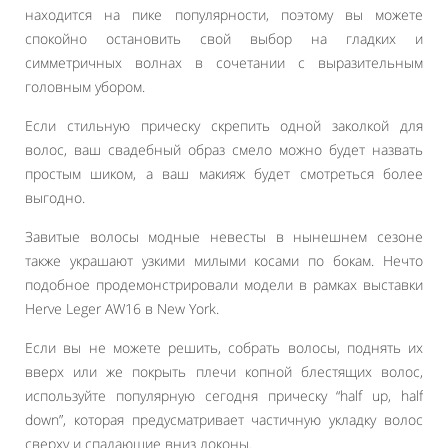
находится на пике популярности, поэтому вы можете
спокойно остановить свой выбор на гладких и
симметричных волнах в сочетании с выразительным
головным убором.
Если стильную прическу скрепить одной заколкой для
волос, ваш свадебный образ смело можно будет назвать
простым шиком, а ваш макияж будет смотреться более
выгодно.
Завитые волосы модные невесты в нынешнем сезоне
также украшают узкими милыми косами по бокам. Нечто
подобное продемонстрировали модели в рамках выставки
Herve Leger AW16 в New York.
Если вы не можете решить, собрать волосы, поднять их
вверх или же покрыть плечи копной блестящих волос,
используйте популярную сегодня прическу “half up, half
down”, которая предусматривает частичную укладку волос
сверху и спадающие вниз локоны.