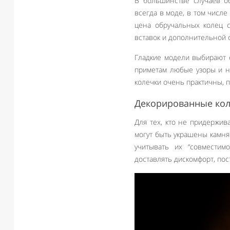
В большинстве случаев об
всегда в моде, в том числе
цена обручальных колец с
вставок и дополнительной 
Гладкие модели выбирают 
приметам любые узоры и н
колечки очень практичны, п
Декорированные ко
Для тех, кто не придержив
могут быть украшены камня
учитывать их “совместим
доставлять дискомфорт, пос