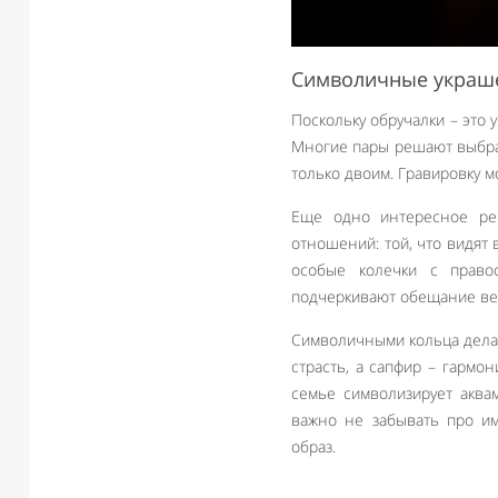
Символичные украш
Поскольку обручалки – это
Многие пары решают выбрат
только двоим. Гравировку м
Еще одно интересное ре
отношений: той, что видят 
особые колечки с право
подчеркивают обещание вер
Символичными кольца делаю
страсть, а сапфир – гармо
семье символизирует аква
важно не забывать про и
образ.