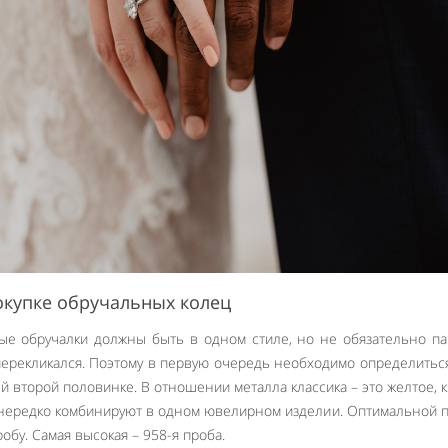
окупке обручальных колец
тые обручалки должны быть в одном стиле, но не обязательно п
перекликался. Поэтому в первую очередь необходимо определиться
й второй половинке. В отношении металла классика – это желтое, 
 нередко комбинируют в одном ювелирном изделии. Оптимальной 
обу. Самая высокая – 958-я проба.