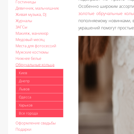
Гостиницы
Особенно широким ассортим
Девичник, мальчишник
золотые обручальные кольц
Живая музыка, DJ
пополняемому новинками, 
Журналы
ЗАГСы
украшений помогут простые 
Макияж, маникюр
Медовый месяц
Места для фотосессий
Мужские костюмы
Нижнее белье
Обручальные кольца
Киев
Днепр
Львов
Одесса
Харьков
Все города
Оформление свадьбы
Подарки