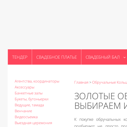
ТЕНДЕР
СВАДЕБНОЕ ПЛАТЬЕ
СВАДЕБНЫЙ БАЛ
Агентства, координаторы
Главная
>
Обручальные Коль
Аксессуары
ЗОЛОТЫЕ О
Банкетные залы
Букеты, бутоньерки
ВЫБИРАЕМ 
Ведущие, тамада
Венчание
Видеосъемка
К покупке обручальных к
Выездная церемония
подбирают не просто по