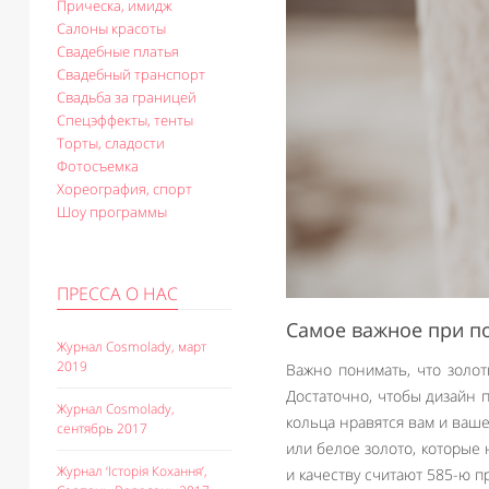
Прическа, имидж
Салоны красоты
Свадебные платья
Свадебный транспорт
Свадьба за границей
Спецэффекты, тенты
Торты, сладости
Фотосъемка
Хореография, спорт
Шоу программы
ПРЕССА О НАС
Самое важное при п
Журнал Cosmolady, март
2019
Важно понимать, что золо
Достаточно, чтобы дизайн 
Журнал Cosmolady,
кольца нравятся вам и ваше
сентябрь 2017
или белое золото, которые
Журнал ‘Історія Кохання’,
и качеству считают 585-ю пр