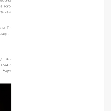
лассика
е того,
амней,
зни. По
гладкие
ца. Они
, нужно
 будет