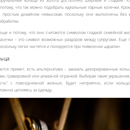
ручальные кольца из золота достаточно широкие и гладкие. К
 потому, что так можно подобрать идеальные парные колечки. Кром
 простым дизайном невысокая, поскольку они выполнены без к
обработки.
еще и потому, что они считаются символом гладкой семейной жи
асечки – это символ возможных раздоров между супругами. Еще 
оскольку легко чистятся и полируются при появлении царапин.
льца
ается примет, есть альтернатива – заказать декорированные коль
ми, гравировкой или алмазной огранкой. Выбирая такие украшения
ость” с повседневной жизнью. Будет неприятно, если кольцо
тоянно цепляясь за одежду.