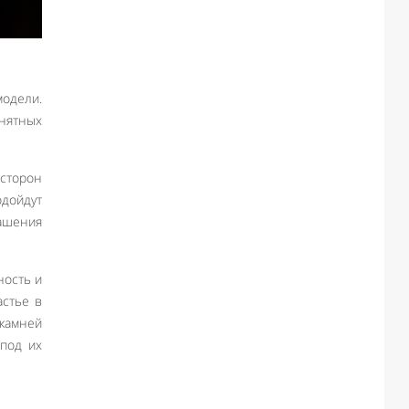
модели.
онятных
сторон
одойдут
ашения
ность и
астье в
камней
под их