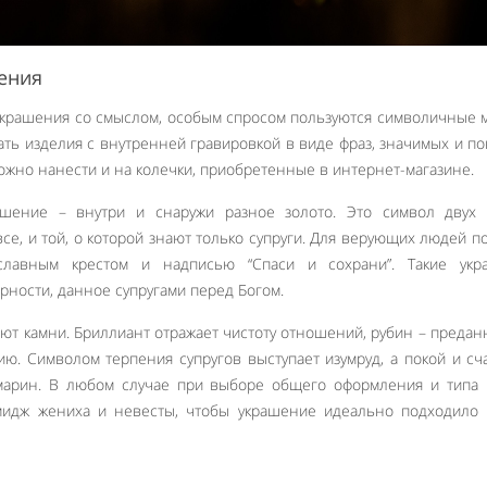
ения
 украшения со смыслом, особым спросом пользуются символичные 
ь изделия с внутренней гравировкой в виде фраз, значимых и п
ожно нанести и на колечки, приобретенные в интернет-магазине.
шение – внутри и снаружи разное золото. Это символ двух 
все, и той, о которой знают только супруги. Для верующих людей п
славным крестом и надписью “Спаси и сохрани”. Такие укр
ности, данное супругами перед Богом.
т камни. Бриллиант отражает чистоту отношений, рубин – предан
нию. Символом терпения супругов выступает изумруд, а покой и сч
марин. В любом случае при выборе общего оформления и типа 
мидж жениха и невесты, чтобы украшение идеально подходило 