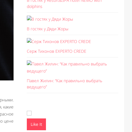
В гостях у Resort&SPA hotel NEMO with
dolphins
В гостях у Дяди Жоры
Серж Тихонов EXPERTO CREDE
Павел Жилин: “Как правильно выбрать
ведущего”
арными.
, какие
красное
по цене
Like It
Like I