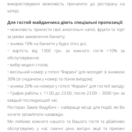
використовувати можливість причалити до ресторану на
катері.
Для гостей майданчика діють спеціальні пропозиції:
• можливість принести свої алкогольні напої, фрукти та торт
за умови замовлення банкету;
• знижка 10% на банкети у будні літні дні;
• вартість від 1300 грн. за кожного гостя +10% за
обслуговування;
• вибір моделі столів;
• весільний номер у готелі “Фараон” для молодят зі знижкою
30% (зі сніданком у номер та пізнім виїздом);
• знижка 20% на номери у готелі “Фараон” для гостей заходу;
• График работы с 11.00 до 23.00, после 23.00 – 3000 грн за
каждый последующий час.
Ресторан Замок Видубичі – найкраще місце для подій, які Ви
хочете запам’ятати назавжди.
Ми любимо кожного нашого та Вашого гостя та дбайливо
обслуговуємо, у нас смачні ціни, вигідні акції та приємні