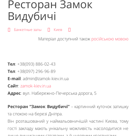
Ресторан Замок
Видубичі
Банкетные залы
Киев
Матеріал доступний також
російською мовою
Тел
: +38(093) 886-02-43
Тел
: +38(097) 296-96-89
E-mail
: admin@zamok-kiev.in.ua
Сайт
:
zamok-kiev.in.ua
Адрес
: вул. Набережно-Печерська дорога, 5
Ресторан “Замок Видубичі”
– картинний куточок затишку
та спокою на березі Дніпра.
Він розташований у наймальовничішій частині Києва, тому
гості закладу мають унікальну можливість насолодитися не
лише вишуканими стравами, а й чудовими краєвидами.