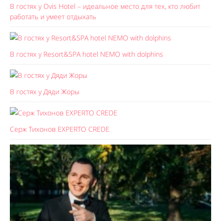
В гостях у Ovis Hotel – идеальное место для тех, кто любит
работать и умеет отдыхать
В гостях у Resort&SPA hotel NEMO with dolphins
В гостях у Дяди Жоры
Серж Тихонов EXPERTO CREDE