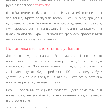
рухів, а й певного
артистизму
.
Якщо Ви хочете позбутися страхів і відчувати себе впевнено під
час танцю, мрієте здивувати гостей (і самих себе) грацією і
відточеністю рухів, бажаєте відчути свободу, енергію і радість,
яку народжує вміння танцювати, Ви повинні записатися на
цікаві, захоплюючі уроки, зі зручним графіком, професійними
педагогами та доступними цінами.
Постановка весільного танцю у Львові
Досвідчені педагоги навчать Вас рухатися вільно і легко
поринаючи в чаруючий вихор емоцій і свободи
самовираження. При чому коштувати одне таке заняття у
львівських студіях буде приблизно 100 грн., комусь буде
достатньо й одного тренування, але більшості все ж потрібно
прийти на репетиції не менш 3 разів.
Перший весільний танець від молодят – дуже романтична й
ніжна подія, не зіпсуйте його хвилюванням і недостатньою
підготовленістю.