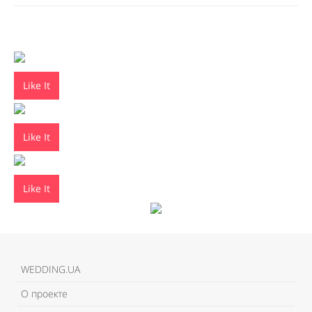
Like It
Like It
Like It
WEDDING.UA
О проекте