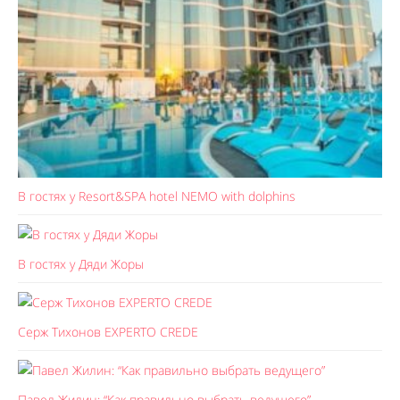
В гостях у Resort&SPA hotel NEMO with dolphins
В гостях у Дяди Жоры
Серж Тихонов EXPERTO CREDE
Павел Жилин: “Как правильно выбрать ведущего”