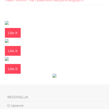
Like It
Like It
Like It
WEDDING.UA
О проекте