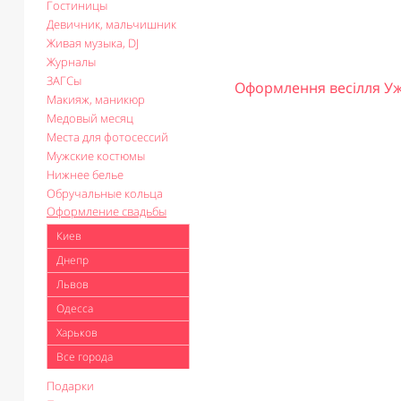
Гостиницы
Девичник, мальчишник
Живая музыка, DJ
Журналы
ЗАГСы
Оформлення весілля У
Макияж, маникюр
Медовый месяц
Места для фотосессий
Мужские костюмы
Нижнее белье
Обручальные кольца
Оформление свадьбы
Киев
Днепр
Львов
Одесса
Харьков
Все города
Подарки