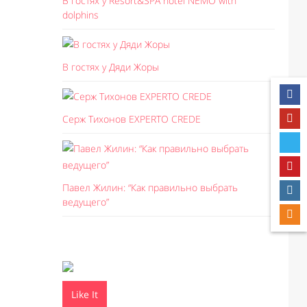
В гостях у Resort&SPA hotel NEMO with
dolphins
В гостях у Дяди Жоры
Серж Тихонов EXPERTO CREDE
Павел Жилин: “Как правильно выбрать
ведущего”
Like It