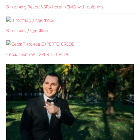
В гостях у Resort&SPA hotel NEMO with dolphins
В гостях у Дяди Жоры
Серж Тихонов EXPERTO CREDE