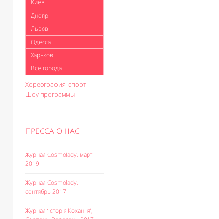
Киев
Днепр
Львов
Одесса
Харьков
Все города
Хореография, спорт
Шоу программы
ПРЕССА О НАС
Журнал Cosmolady, март
2019
Журнал Cosmolady,
сентябрь 2017
Журнал ‘Історія Кохання’,