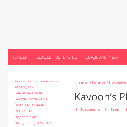
ТЕНДЕР
СВАДЕБНОЕ ПЛАТЬЕ
СВАДЕБНЫЙ БАЛ
Агентства, координаторы
Главная
>
Каталог
>
Посиланн
Аксессуары
Kavoon’s P
Банкетные залы
Букеты, бутоньерки
Ведущие, тамада
Фотосъемка
Киев
Венчание
Видеосъемка
Выездная церемония