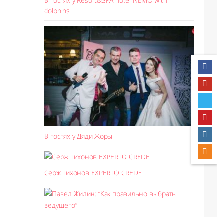
В гостях у Resort&SPA hotel NEMO with
dolphins
В гостях у Дяди Жоры
Серж Тихонов EXPERTO CREDE