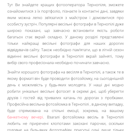
Тут Ви знайдете кращих фотооператора Тернопіля, зможете
ознайомитися з їх портфоліо, пізнаєте їх контактні дані, завдяки
яким можна легко зв’язатися з майстром і домовитися про
особисту зустріч. Популярні весільні фотографи в Тернопілі дуже
широко показані, що завчасно встановити якість роботи
багатьох стає вкрай складно. У даному розділі представлені
тільки найкращі весільні фотографи для наших дорогих
відвідувачів сайту. Також необхідно пам’ятати, що в літній сезон
відмінні весільні фотографи в Тернопілі вкрай зайняті, тому
вибір свого професіонала необхідно починати завчасно.
Знайти хорошого фотографа на весілля в Тернопілі, а також те в
якому форматі він буде проводити фотозйомку, на сьогоднішній
день є можливість у будь-яких молодята. У наші дні модно
робити унікальні весільні фотосет в окремі дні, щоб уберегти
друзів і гостей від тривалих катань по дорогах з пробками.
Професійна весільна фотозйомка в Тернопілі , в даному випадку,
буде спрямована на спільні емоції, зокрема, на вашому
банкетному вечері
. Взагалі фотозйомка весіль в Тернопілі
любить не приречені клопотами закохані парочки, оскільки
головне на будь-яких фотографіях присутні одні лише тільки