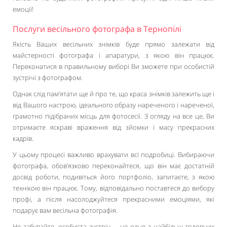
емоції!
Послуги весільного фотографа в Тернопілі
Якість Ваших весільних знімків буде прямо залежати від
майстерності фотографа і апаратури, з якою він працює.
Переконатися в правильному виборі Ви зможете при особистій
зустрічі з фотографом.
Однак слід пам’ятати ще й про те, що краса знімків залежить ще і
від Вашого настрою, ідеального образу нареченого і нареченої,
грамотно підібраних місць для фотосесії. З огляду на все це, Ви
отримаєте яскраві враження від зйомки і масу прекрасних
кадрів.
У цьому процесі важливо врахувати всі подробиці. Вибираючи
фотографа, обов’язково переконайтеся, що він має достатній
досвід роботи, подивіться його портфоліо, запитаєте, з якою
технікою він працює. Тому, відповідально поставтеся до вибору
профі, а після насолоджуйтеся прекрасними емоціями, які
подарує вам весільна фотографія.
Не забувайте, особиста зустріч – це одне з найбільш головних