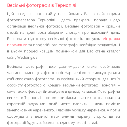
Весільні фотографи в Тернопілі
Цей розділ нашого сайту познайомить Вас з найкращими
фотооператора Тернопілі і дасть прекрасні поради щодо
організації весільної фотосесії. Весільні фотографії – кращий
спосіб на довгі роки зберегти спогади про щасливий день.
Розпочати підготовку весільної фотосесії, пошуком
місць для
прогулянки
та професійного фотографа необхідно заздалегідь. І
в цьому процесі кращим помічником для Вас стане каталог
сайту Wedding.ua.
Весільна фотографія вже давним-давно стала особливою
частиною мистецтва фотографії. Наречені вже не можуть уявити
собі своє свято фотографа на весілля, який створить для них їх
особисту фотоісторію. Кращий весільний фотограф Тернопілі –
саме такого фахівця Ви знайдете в даному каталозі. Фотограф на
весілля в Тернопілі – це вже не тільки власник фотоапарата, а
справжній художник, який може вловити і ледь помітне
занепокоєння нареченого, і ласкаву усмішку нареченої. А потім
сформувати з великої маси знімків чарівну історію, де всі
фотографії будуть зображені в єдиному якості і стилі.