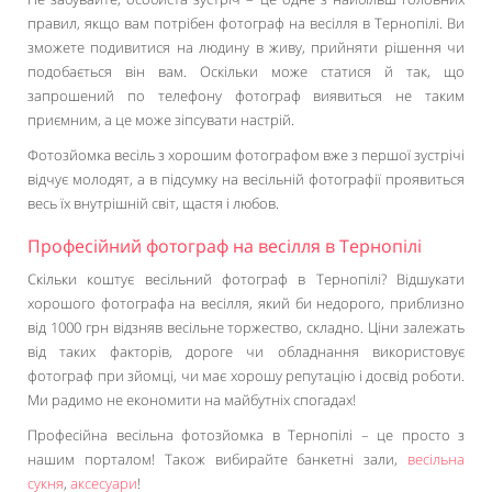
правил, якщо вам потрібен фотограф на весілля в Тернопілі. Ви
зможете подивитися на людину в живу, прийняти рішення чи
подобається він вам. Оскільки може статися й так, що
запрошений по телефону фотограф виявиться не таким
приємним, а це може зіпсувати настрій.
Фотозйомка весіль з хорошим фотографом вже з першої зустрічі
відчує молодят, а в підсумку на весільній фотографії проявиться
весь їх внутрішній світ, щастя і любов.
Професійний фотограф на весілля в Тернопілі
Скільки коштує весільний фотограф в Тернопілі? Відшукати
хорошого фотографа на весілля, який би недорого, приблизно
від 1000 грн відзняв весільне торжество, складно. Ціни залежать
від таких факторів, дороге чи обладнання використовує
фотограф при зйомці, чи має хорошу репутацію і досвід роботи.
Ми радимо не економити на майбутніх спогадах!
Професійна весільна фотозйомка в Тернопілі – це просто з
нашим порталом! Також вибирайте банкетні зали,
весільна
сукня
,
аксесуари
!