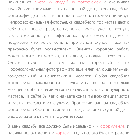
начиная от
выездных свадебных фотосъемок
и оканчивая
студийными снимками хоть на полный день, ведь свадебная
фотография для них – это не просто работа, а то, чем они живут.
Непрофессиональная фотосъемка свадебного торжества даст о
себе знать после празднества, когда ничего уже не вернуть,
заказав же хорошую профессиональную съемку, вы даже не
подумаете, что могло быть в противном случае – все так
прекрасно будет осуществлено. Оценить хорошую работу
может только тот человек, кто однажды получал нехорошую.
Однако нужен ли вам данный горестный опыт?
Профессиональный фотограф – это еще и легкий, общительный,
созидательный и ненавязчивый человек. Любая свадебная
фотосъемка заказывается предварительно за несколько
месяцев, особенно если Вы хотите сделать заказ у популярного
мастера. На сайте Вы легко найдете контакты всех специалистов
и карты проезда к их студиям. Профессиональная свадебная
фотосъемка в Херсоне поможет навсегда оставить лучший день
в Вашей жизни в памяти на долгие годы!
В день свадьбы все должно быть идеально – и
оформление
, и
наряды молодоженов, и
кортеж
– ведь все это будет отражено