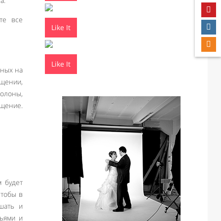
а.
те все
Like It
Like It
нных на
ещении,
колоны,
ещение.
м будет
чтобы в
шать и
зьями и