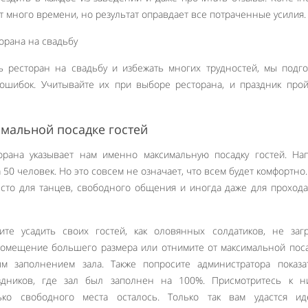
т много времени, но результат оправдает все потраченные усилия.
 ресторан на свадьбу и избежать многих трудностей, мы подг
ошибок. Учитывайте их при выборе ресторана, и праздник про
мальной посадке гостей
орана указывает нам именно максимальную посадку гостей. На
50 человек. Но это совсем не означает, что всем будет комфортно. 
есто для танцев, свободного общения и иногда даже для проход
те усадить своих гостей, как оловянных солдатиков, не загр
помещение большего размера или отнимите от максимальной пос
м заполнением зала. Также попросите администратора показа
здников, где зал был заполнен на 100%. Присмотритесь к ни
ько свободного места осталось. Только так вам удастся ид