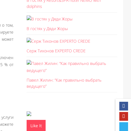
В гостях у Resort&SPA hotel NEMO with
dolphins
 о том,
В гостях у Дяди Жоры
ируете
 может
Серж Тихонов EXPERTO CREDE
включен
15 % от
Павел Жилин: “Как правильно выбрать
ведущего”
 услуги
сможете
Like It