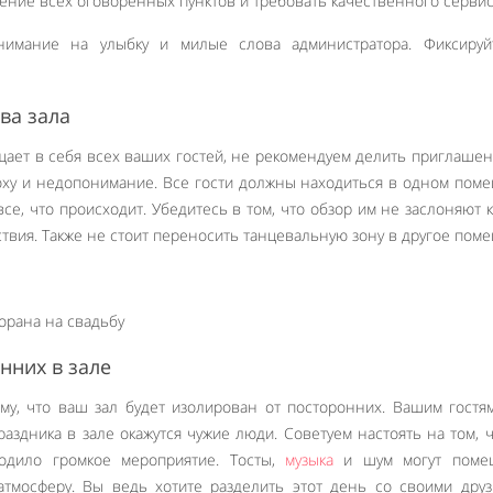
ние всех оговоренных пунктов и требовать качественного сервис
нимание на улыбку и милые слова администратора. Фиксируй
ва зала
щает в себя всех ваших гостей, не рекомендуем делить приглаше
атоху и недопонимание. Все гости должны находиться в одном пом
се, что происходит. Убедитесь в том, что обзор им не заслоняют 
ствия. Также не стоит переносить танцевальную зону в другое пом
нних в зале
му, что ваш зал будет изолирован от посторонних. Вашим гостя
раздника в зале окажутся чужие люди. Советуем настоять на том, 
одило громкое мероприятие. Тосты,
музыка
и шум могут поме
атмосферу. Вы ведь хотите разделить этот день со своими дру