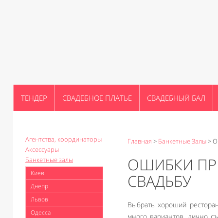
ТЕНДЕР
СВАДЕБНОЕ ПЛАТЬЕ
СВАДЕБНЫЙ БАЛ
Агентства, координаторы
Главная
>
Банкетные Залы
>
О
Аксессуары
ОШИБКИ ПР
Банкетные залы
Киев
СВАДЬБУ
Днепр
Львов
Выбрать хороший ресторан
Одесса
много вариантов, лично съ