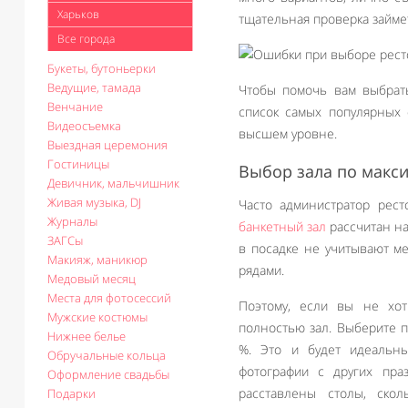
Харьков
тщательная проверка займе
Все города
Букеты, бутоньерки
Ведущие, тамада
Чтобы помочь вам выбрать
Венчание
список самых популярных 
Видеосъемка
высшем уровне.
Выездная церемония
Гостиницы
Выбор зала по макси
Девичник, мальчишник
Живая музыка, DJ
Часто администратор рест
Журналы
банкетный зал
рассчитан на 
ЗАГСы
в посадке не учитывают м
Макияж, маникюр
рядами.
Медовый месяц
Места для фотосессий
Поэтому, если вы не хоти
Мужские костюмы
полностью зал. Выберите 
Нижнее белье
%. Это и будет идеальны
Обручальные кольца
фотографии с других пра
Оформление свадьбы
расставлены столы, скол
Подарки