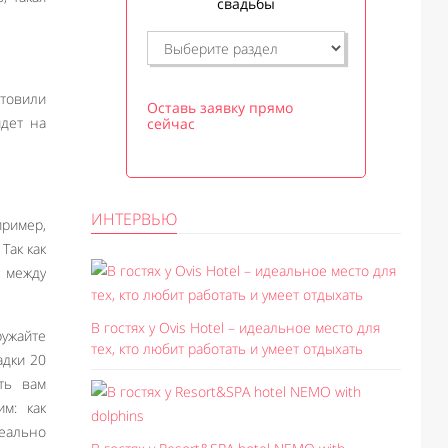
свадьбы
отовили
Оставь заявку прямо
йдет на
сейчас
ИНТЕРВЬЮ
пример,
Так как
а между
В гостях у Ovis Hotel – идеальное место для
ужайте
тех, кто любит работать и умеет отдыхать
адки 20
ть вам
м: как
еально