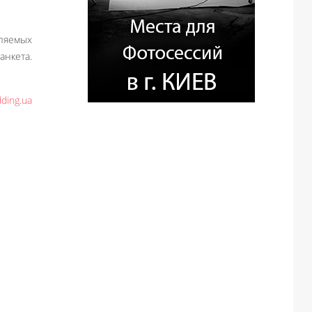
ляемых
анкета.
ding.ua