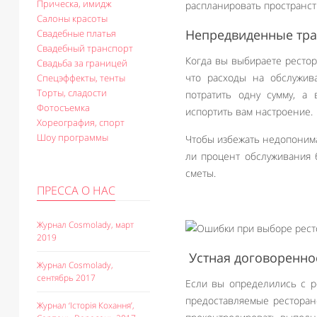
Прическа, имидж
распланировать пространст
Салоны красоты
Непредвиденные тра
Свадебные платья
Свадебный транспорт
Когда вы выбираете рестор
Свадьба за границей
что расходы на обслужив
Спецэффекты, тенты
Торты, сладости
потратить одну сумму, а
Фотосъемка
испортить вам настроение.
Хореография, спорт
Шоу программы
Чтобы избежать недопонима
ли процент обслуживания 
сметы.
ПРЕССА О НАС
Журнал Cosmolady, март
2019
Устная договоренно
Журнал Cosmolady,
сентябрь 2017
Если вы определились с ре
предоставляемые ресторан
Журнал ‘Історія Кохання’,