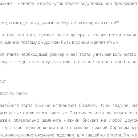
 жених – невесту. Второй кусок отдают родителям, или предлагают
рте, и как сделать удачный выбор, не разочаровав гостей?
 о том, что торт, прежде всего десерт, а только потом тради
А именно поэтому он должен быть вкусным и аппетитным.
ссчитайте необходимый размер и вес торта, учитывая количество 
ому-то не достанется кусочка, или торт окажется настолько больш
.
торт по слоям:
вадебного торта обычно используют бисквиты. Они сладкие, сы
исквитные коржи очень тяжелые. Поэтому если вы планируете изг
тажей, обязательно замените нижний бисквит на любой другой
 т.д. Иначе верхние коржи просто раздавят нижний. Хорошим ва
пециальную многоярусную подставку для свадебного торта. Это не