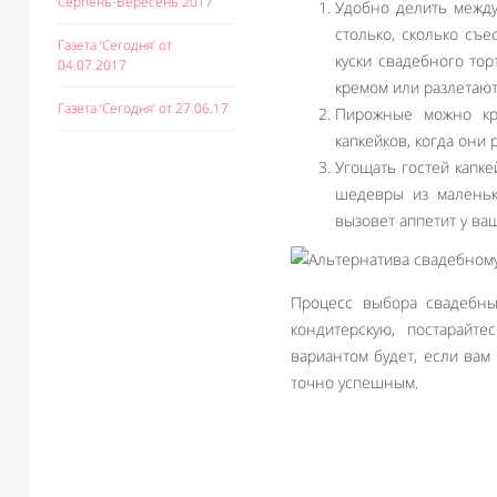
Серпень-Вересень 2017
Удобно делить между
столько, сколько съе
Газета ‘Сегодня’ от
куски свадебного то
04.07.2017
кремом или разлетают
Газета ‘Сегодня’ от 27.06.17
Пирожные можно кра
капкейков, когда они
Угощать гостей капке
шедевры из маленьк
вызовет аппетит у ваш
Процесс выбора свадебны
кондитерскую, постарайт
вариантом будет, если вам
точно успешным.