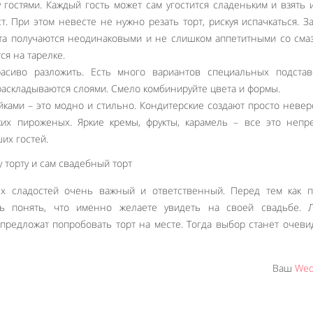
 гостями. Каждый гость может сам угостится сладеньким и взять
ст. При этом невесте не нужно резать торт, рискуя испачкаться. З
рта получаются неодинаковыми и не слишком аппетитными со см
ся на тарелке.
сиво разложить. Есть много вариантов специальных подстав
 раскладываются слоями. Смело комбинируйте цвета и формы.
йками – это модно и стильно. Кондитерские создают просто неве
их пироженых. Яркие кремы, фрукты, карамель – все это непр
их гостей.
х сладостей очень важный и ответственный. Перед тем как п
есь понять, что именно желаете увидеть на своей свадьбе. 
 предложат попробовать торт на месте. Тогда выбор станет очев
Ваш
Wed