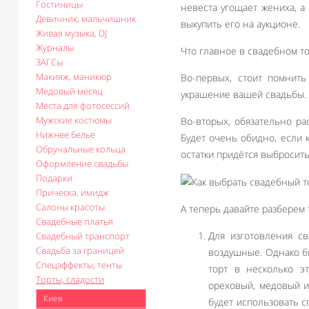
Гостиницы
невеста угощает жениха, а
Девичник, мальчишник
выкупить его на аукционе.
Живая музыка, DJ
Журналы
Что главное в свадебном то
ЗАГСы
Макияж, маникюр
Во-первых, стоит помнить
Медовый месяц
украшение вашей свадьбы. 
Места для фотосессий
Мужские костюмы
Во-вторых, обязательно ра
Нижнее белье
Будет очень обидно, если к
Обручальные кольца
остатки придётся выбросить
Оформление свадьбы
Подарки
Прическа, имидж
Салоны красоты
А теперь давайте разберем 
Свадебные платья
Для изготовления с
Свадебный транспорт
Свадьба за границей
воздушные. Однако б
Спецэффекты, тенты
торт в несколько э
Торты, сладости
ореховый, медовый и
Киев
будет использовать с