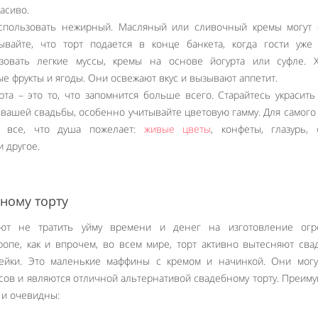
асиво.
спользовать нежирный. Масляный или сливочный кремы могут 
ывайте, что торт подается в конце банкета, когда гости уже
зовать легкие муссы, кремы на основе йогурта или суфле. 
е фрукты и ягоды. Они освежают вкус и вызывают аппетит.
та – это то, что запомнится больше всего. Старайтесь украсить
 вашей свадьбы, особенно учитывайте цветовую гамму. Для самого
ь все, что душа пожелает:
живые цветы
, конфеты, глазурь, 
 другое.
ному торту
ют не тратить уйму времени и денег на изготовление огр
ропе, как и впрочем, во всем мире, торт активно вытесняют св
ейки. Это маленькие маффины с кремом и начинкой. Они могу
сов и являются отличной альтернативой свадебному торту. Преим
 и очевидны:
Like It