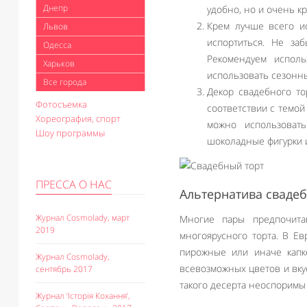
Днепр
удобно, но и очень кр
Крем лучше всего и
Львов
испортиться. Не заб
Одесса
Рекомендуем исполь
Харьков
использовать сезонны
Все города
Декор свадебного тор
Фотосъемка
соответствии с темой
Хореография, спорт
можно использоват
Шоу программы
шоколадные фигурки и
ПРЕССА О НАС
Альтернатива свадеб
Журнал Cosmolady, март
Многие пары предпочита
2019
многоярусного торта. В Ев
пирожные или иначе капк
Журнал Cosmolady,
всевозможных цветов и вку
сентябрь 2017
такого десерта неоспоримы
Журнал ‘Історія Кохання’,