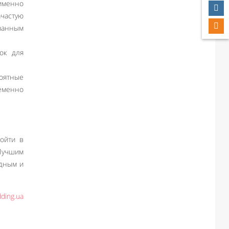
 именно
ачастую
азанным
ок для
роятные
еменно
ойти в
Лучшим
идным и
ding.ua