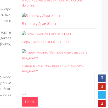
В гостях у Resort&SPA hotel NEMO with
dolphins
быстро
 сытые.
Хорошо
В гостях у Дяди Жоры
 торт в
 декора
Серж Тихонов EXPERTO CREDE
фрукты,
Павел Жилин: “Как правильно выбрать
ведущего”
омного
адебные
т быть
ущества
Like It
Like I