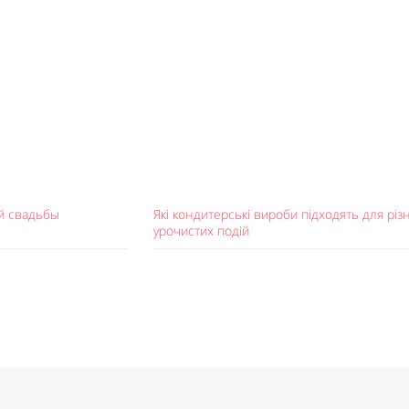
ей свадьбы
Які кондитерські вироби підходять для різ
урочистих подій