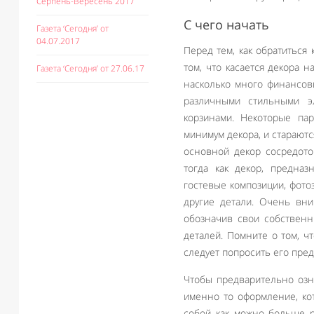
Серпень-Вересень 2017
С чего начать
Газета ‘Сегодня’ от
04.07.2017
Перед тем, как обратиться
том, что касается декора 
Газета ‘Сегодня’ от 27.06.17
насколько много финансовы
различными стильными э
корзинами. Некоторые па
минимум декора, и старают
основной декор сосредото
тогда как декор, предназ
гостевые композиции, фотоз
другие детали. Очень вни
обозначив свои собственн
деталей. Помните о том, ч
следует попросить его пред
Чтобы предварительно озн
именно то оформление, кот
собой как можно больше р