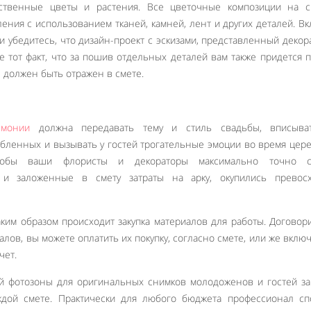
ственные цветы и растения. Все цветочные композиции на с
ения с использованием тканей, камней, лент и других деталей. В
 и убедитесь, что дизайн-проект с эскизами, представленный декор
е тот факт, что за пошив отдельных деталей вам также придется п
 должен быть отражен в смете.
емонии
должна передавать тему и стиль свадьбы, вписыва
бленных и вызывать у гостей трогательные эмоции во время цер
тобы ваши флористы и декораторы максимально точно с
, и заложенные в смету затраты на арку, окупились превос
аким образом происходит закупка материалов для работы. Догово
лов, вы можете оплатить их покупку, согласно смете, или же включ
чет.
й фотозоны для оригинальных снимков молодоженов и гостей з
ждой смете. Практически для любого бюджета профессионал сп