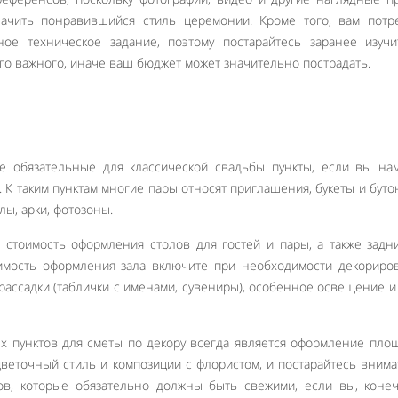
ачить понравившийся стиль церемонии. Кроме того, вам потре
ное техническое задание, поэтому постарайтесь заранее изуч
его важного, иначе ваш бюджет может значительно пострадать.
е обязательные для классической свадьбы пункты, если вы на
 К таким пунктам многие пары относят приглашения, букеты и буто
лы, арки, фотозоны.
 стоимость оформления столов для гостей и пары, а также задн
имость оформления зала включите при необходимости декориро
 рассадки (таблички с именами, сувениры), особенное освещение и
х пунктов для сметы по декору всегда является оформление пло
цветочный стиль и композиции с флористом, и постарайтесь вним
тов, которые обязательно должны быть свежими, если вы, коне