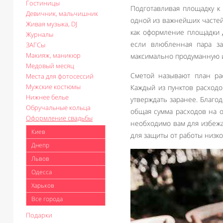
Гостиницы
Подготавливая площадку к
Девичник, мальчишник
одной из важнейших частей 
Живая музыка, DJ
как оформление площадки 
Журналы
если влюбленная пара з
ЗАГСы
Макияж, маникюр
максимально продуманную и
Медовый месяц
Сметой называют план ра
Места для фотосессий
Мужские костюмы
Каждый из пунктов расходо
Нижнее белье
утверждать заранее. Благо
Обручальные кольца
общая сумма расходов на 
Оформление свадьбы
необходимо вам для избежа
Киев
для защиты от работы низко
Днепр
Львов
Одесса
Харьков
Все города
Подарки