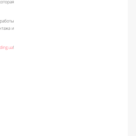
которая
 работы
нтажа и
ing.ua
!