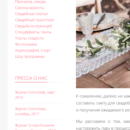
Прическа, имидж
Салоны красоты
Свадебные платья
Свадебный транспорт
Свадьба за границей
Спецэффекты, тенты
Торты, сладости
Фотосъемка
Хореография, спорт
Шоу программы
ПРЕССА О НАС
Журнал Cosmolady, март
К сожалению, далеко не ка
2019
составить смету для сваде
Журнал Cosmolady,
и получения ожидаемого рез
сентябрь 2017
Мы расскажем о том, ка
Журнал ‘Історія Кохання’,
насторожить пару в процес