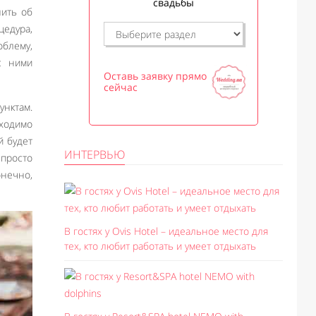
свадьбы
нить об
цедура,
облему,
с ними
Оставь заявку прямо
сейчас
нктам.
бходимо
й будет
ИНТЕРВЬЮ
 просто
онечно,
В гостях у Ovis Hotel – идеальное место для
тех, кто любит работать и умеет отдыхать