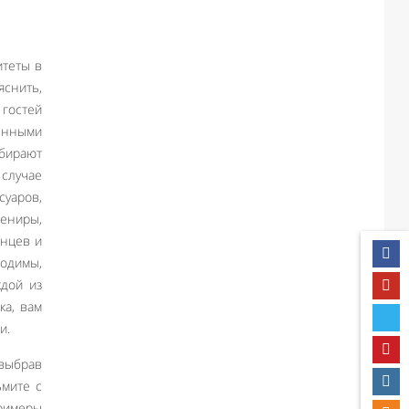
итеты в
яснить,
 гостей
енными
бирают
 случае
суаров,
ениры,
анцев и
ходимы,
ждой из
ка, вам
и.
 выбрав
ьмите с
примеры