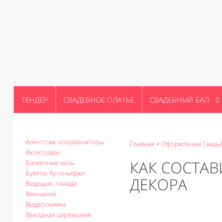
ТЕНДЕР
СВАДЕБНОЕ ПЛАТЬЕ
СВАДЕБНЫЙ БАЛ
Агентства, координаторы
Главная
>
Оформление Свадь
Аксессуары
КАК СОСТАВ
Банкетные залы
Букеты, бутоньерки
ДЕКОРА
Ведущие, тамада
Венчание
Видеосъемка
Выездная церемония