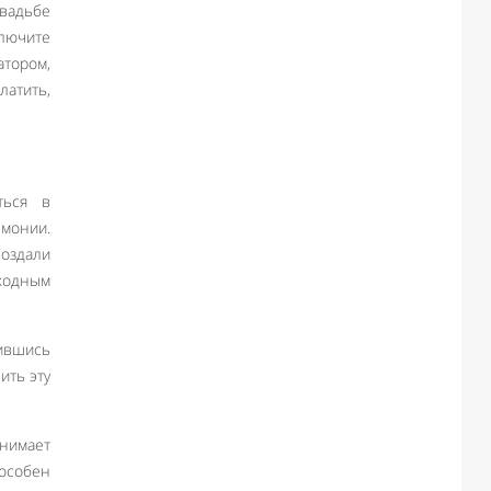
вадьбе
ключите
атором,
латить,
ться в
емонии.
оздали
ходным
рившись
ить эту
анимает
особен