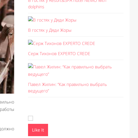
В гостях у Resort&SPA hotel NEMO with
dolphins
В гостях у Дяди Жоры
Серж Тихонов EXPERTO CREDE
Павел Жилин: “Как правильно выбрать
ведущего”
авильно
 работы
должно
Like It
Like I