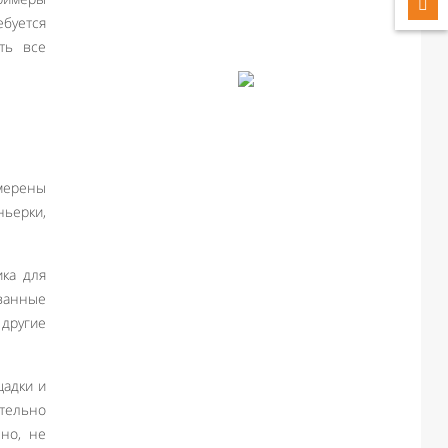
буется
ить все
мерены
ньерки,
ика для
ванные
 другие
щадки и
ательно
чно, не