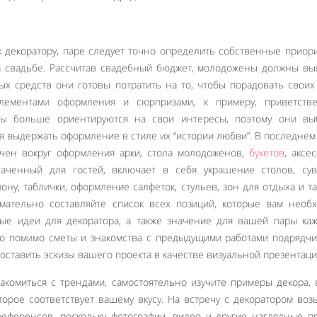
 к декоратору, паре следует точно определить собственные приор
на свадьбе. Рассчитав свадебный бюджет, молодожены должны вы
х средств они готовы потратить на то, чтобы порадовать своих
лементами оформления и сюрпризами, к примеру, приветств
ры больше ориентируются на свои интересы, поэтому они вы
ся выдержать оформление в стиле их “истории любви”. В последнем
чен вокруг оформления арки, стола молодоженов,
букетов
, аксес
наченный для гостей, включает в себя украшение столов, сув
ону, таблички, оформление салфеток, стульев, зон для отдыха и т
мательно составляйте список всех позиций, которые вам необ
ые идеи для декоратора, а также значение для вашей пары ка
то помимо сметы и знакомства с предыдущими работами подрядчи
оставить эскизы вашего проекта в качестве визуальной презентаци
акомиться с трендами, самостоятельно изучите примеры декора,
орое соответствует вашему вкусу. На встречу с декоратором воз
Like It
еференсов, поскольку фотографии, видео и другие наглядные 