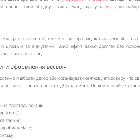
й процес, який об’єднує стиль, емоції, красу та увагу до найдр
истичні рішення, світло, текстиль і декор працюють у гармонії — ваш
й цілісним за відчуттями. Такий ефект важко досягти без профе
 кваліфіковані фахівці.
ити оформлення весілля
стійно підібрати декор або організувати святкову атмосферу «по св
ня весілля — це не просто підбір картинок. Це композиційне рішен
ння простору локації;
арій події;
світлення;
ендові матеріали;
онтажу.