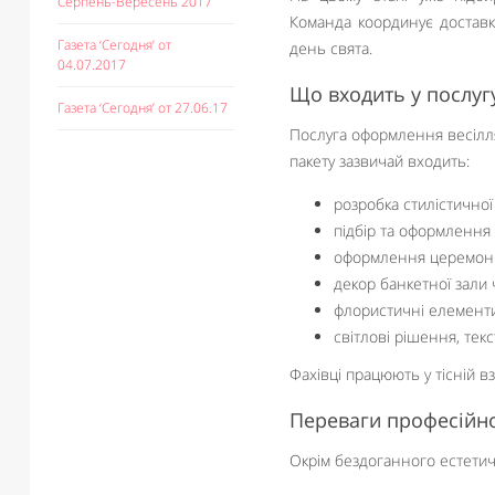
Серпень-Вересень 2017
Команда координує доставк
Газета ‘Сегодня’ от
день свята.
04.07.2017
Що входить у послуг
Газета ‘Сегодня’ от 27.06.17
Послуга оформлення весілл
пакету зазвичай входить:
розробка стилістичної 
підбір та оформлення
оформлення церемоні
декор банкетної зали 
флористичні елементи 
світлові рішення, текс
Фахівці працюють у тісній 
Переваги професійн
Окрім бездоганного естетич