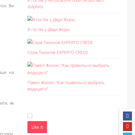
В гостях у Resort&SPA hotel NEMO with
то». Ви
dolphins
В гостях у Дяди Жоры
Серж Тихонов EXPERTO CREDE
лише на
Павел Жилин: “Как правильно выбрать
ведущего”
ити, як
Like It
Like I
есуари.