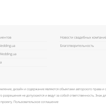
лиентов
Новости свадебных компани
edding.ua
Благотворительность
Wedding.ua
а
рмление, дизайн и содержание являются объектами авторского права и
о разрешения не допускаются и ведут за собой ответственность.
Знак дл
 проекту.
Пользовательское соглашение