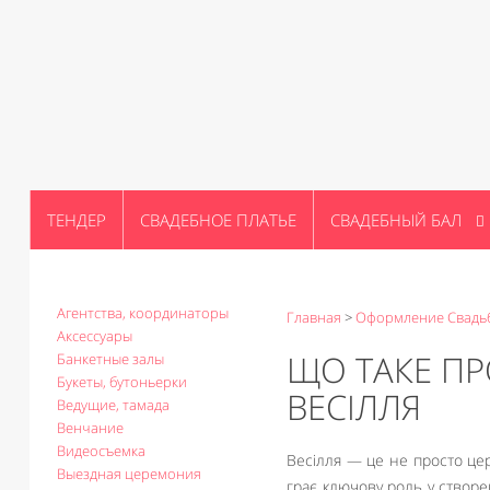
ТЕНДЕР
СВАДЕБНОЕ ПЛАТЬЕ
СВАДЕБНЫЙ БАЛ
Агентства, координаторы
Главная
>
Оформление Свадь
Аксессуары
ЩО ТАКЕ П
Банкетные залы
Букеты, бутоньерки
ВЕСІЛЛЯ
Ведущие, тамада
Венчание
Видеосъемка
Весілля — це не просто цере
Выездная церемония
грає ключову роль у створ