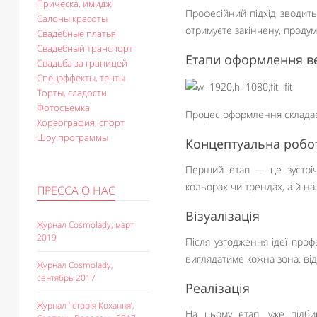
Прическа, имидж
Професійний підхід зводит
Салоны красоты
отримуєте закінчену, продум
Свадебные платья
Свадебный транспорт
Етапи оформлення весі
Свадьба за границей
Спецэффекты, тенты
Торты, сладости
Фотосъемка
Процес оформлення складаєт
Хореография, спорт
Шоу программы
Концептуальна робо
Перший етап — це зустріч
кольорах чи трендах, а й на
ПРЕССА О НАС
Візуалізація
Журнал Cosmolady, март
2019
Після узгодження ідеї проф
виглядатиме кожна зона: від
Журнал Cosmolady,
сентябрь 2017
Реалізація
Журнал ‘Історія Кохання’,
На цьому етапі уже підбир