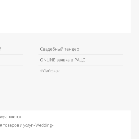
й
Свадебный тендер
ONLINE заявка в РАЦС
#Лайфхак
 охраняются
я товаров и услуг «Wedding»