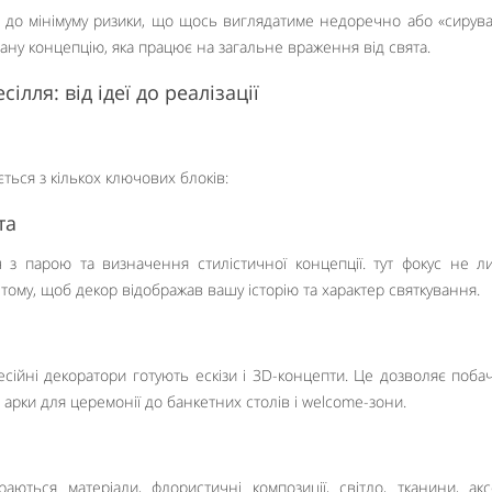
ь до мінімуму ризики, що щось виглядатиме недоречно або «сирува
ану концепцію, яка працює на загальне враження від свята.
лля: від ідеї до реалізації
ься з кількох ключових блоків:
та
 з парою та визначення стилістичної концепції. тут фокус не 
 тому, щоб декор відображав вашу історію та характер святкування.
есійні декоратори готують ескізи і 3D-концепти. Це дозволяє побач
 арки для церемонії до банкетних столів і welcome-зони.
аються матеріали, флористичні композиції, світло, тканини, акс