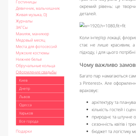
Гостиницы
окремий рівень: це творчи
Девичник, мальчишник
деталей.
Живая музыка, DJ
Журналы
ЗАГСы
Макияж, маникюр
Коли інтер’єр локації, флор
Медовый месяц
стає не лише красивим, а 
Места для фотосессий
підходу, і для цього потрібні
Мужские костюмы
Нижнее белье
Чому важливо замов
Обручальные кольца
Оформление свадьбы
Багато пар намагаються само
Киев
з Pinterest». Але оформлен
Днепр
враховує:
Львов
архітектуру та планува
Одесса
кількість гостей і сцен
Харьков
природнє та штучне о
Все города
сезонність квітів і тр
Подарки
бюджет та логістику м