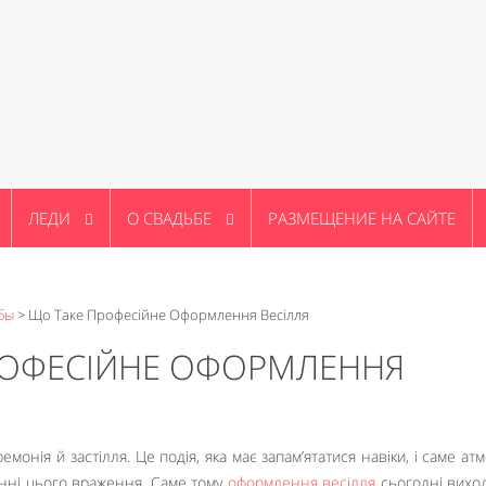
ЛЕДИ
О СВАДЬБЕ
РАЗМЕЩЕНИЕ НА САЙТЕ
бы
>
Що Таке Професійне Оформлення Весілля
РОФЕСІЙНЕ ОФОРМЛЕННЯ
монія й застілля. Це подія, яка має запам’ятатися навіки, і саме ат
енні цього враження. Саме тому
оформлення весілля
сьогодні вихо