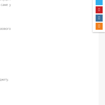
 саме у
азового
джету.