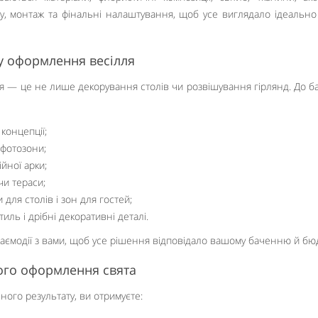
у, монтаж та фінальні налаштування, щоб усе виглядало ідеально
у оформлення весілля
я — це не лише декорування столів чи розвішування гірлянд. До б
концепції;
 фотозони;
йної арки;
чи тераси;
для столів і зон для гостей;
тиль і дрібні декоративні деталі.
взаємодії з вами, щоб усе рішення відповідало вашому баченню й бю
Like It
ого оформлення свята
ного результату, ви отримуєте: