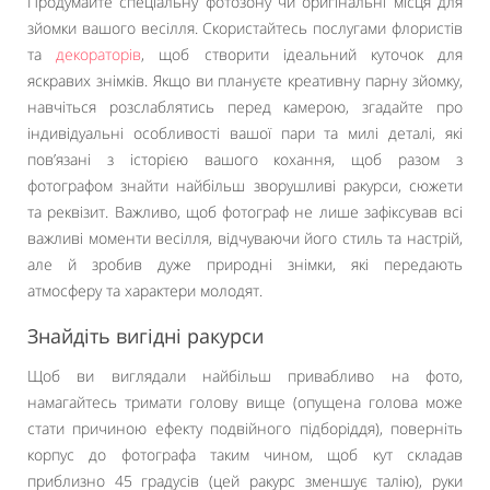
Продумайте спеціальну фотозону чи оригінальні місця для
зйомки вашого весілля. Скористайтесь послугами флористів
та
декораторів
, щоб створити ідеальний куточок для
яскравих знімків. Якщо ви плануєте креативну парну зйомку,
навчіться розслаблятись перед камерою, згадайте про
індивідуальні особливості вашої пари та милі деталі, які
пов’язані з історією вашого кохання, щоб разом з
фотографом знайти найбільш зворушливі ракурси, сюжети
та реквізит. Важливо, щоб фотограф не лише зафіксував всі
важливі моменти весілля, відчуваючи його стиль та настрій,
але й зробив дуже природні знімки, які передають
атмосферу та характери молодят.
Знайдіть вигідні ракурси
Щоб ви виглядали найбільш привабливо на фото,
намагайтесь тримати голову вище (опущена голова може
стати причиною ефекту подвійного підборіддя), поверніть
корпус до фотографа таким чином, щоб кут складав
приблизно 45 градусів (цей ракурс зменшує талію), руки