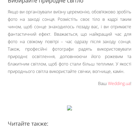
Вибирайте природне світло
Якщо ви організували виїзну церемонію, обов’язково зробіть
фото на заході сонця. Розмістіть своє тіло в кадрі таким
чином, щоб сонце знаходилось позаду вас, і ви отримаєте
фантастичний ефект. Вважається, що найкращий час для
фото на свіжому повітрі – час одразу після заходу сонця.
Також, професійні фотографи радять використовувати
природнє освітлення, доповнюючи його рожевим та
блакитним світлом, щоб фото стали більш теплими. У якості
природнього світла використайте свічки, вогнище, камін.
Ваш
Wedding.ua
!
Читайте также: