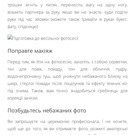
трошки зігніть у ліктях, перенесіть вагу на одну ногу,
візьміть партнера за руку, якщо ви не знаєте, куди подіти
руки під час зйомки (можете також тримати в руках букет,
фату, спідницю).
Поправте макіяж
Перед тим, як йти на фотосесію, захопіть з собою серветки,
тіні для повік, помаду, тон для обличчя, пудру,
водонепроникну туш, щоб уникнути небажаного блиску на
шкірі, стертої помади після поцілунків та ефекту темних кіл
під очима. Також, вам точно знадобиться гребінець для
корекції зачіски.
Позбудьтесь небажаних фото
Ви запрошуєте на церемонію професіонала, і не хочете,
щоб ще до того, як ви отримаєте фото, розмиті аматорські