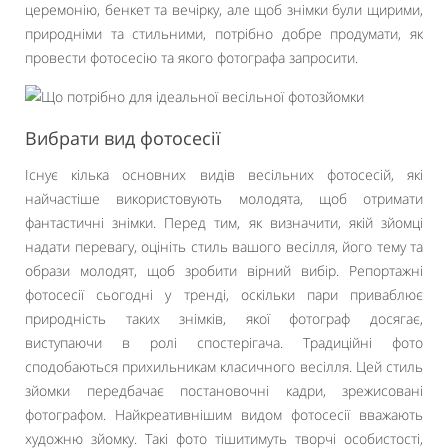
церемонію, бенкет та вечірку, але щоб знімки були щирими,
природніми та стильними, потрібно добре продумати, як
провести фотосесію та якого фотографа запросити.
Вибрати вид фотосесії
Існує кілька основних видів весільних фотосесій, які
найчастіше використовують молодята, щоб отримати
фантастичні знімки. Перед тим, як визначити, якій зйомці
надати перевагу, оцініть стиль вашого весілля, його тему та
образи молодят, щоб зробити вірний вибір. Репортажні
фотосесії сьогодні у тренді, оскільки пари приваблює
природність таких знімків, якої фотограф досягає,
виступаючи в ролі спостерігача. Традиційні фото
сподобаються прихильникам класичного весілля. Цей стиль
зйомки передбачає постановочні кадри, зрежисовані
фотографом. Найкреативнішим видом фотосесії вважають
художню зйомку. Такі фото тішитимуть творчі особистості,