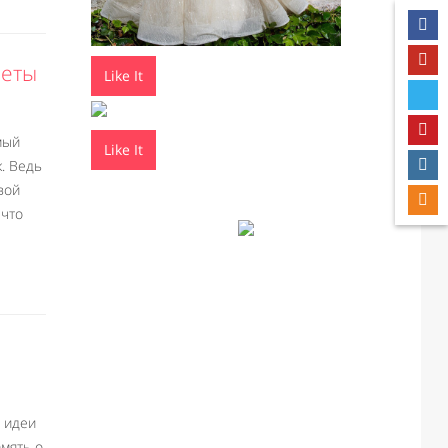
веты
Like It
мый
Like It
. Ведь
вой
 что
 идеи
амять о