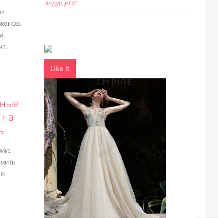
ведущего”
 и
женов.
 и
...
Like It
бные
 на
ь
ии:
номить
 в