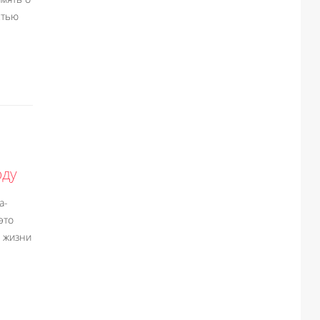
стью
е
оду
а-
это
 жизни