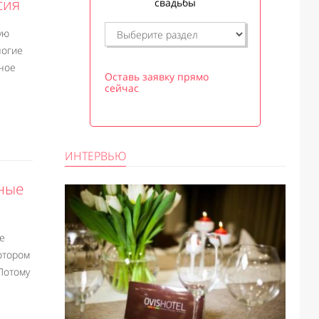
сия
свадьбы
ую
ногие
ное
Оставь заявку прямо
сейчас
ИНТЕРВЬЮ
ные
е
котором
Потому