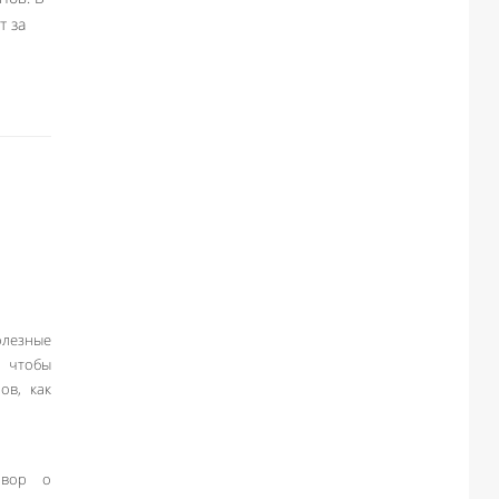
т за
олезные
, чтобы
ов, как
овор о