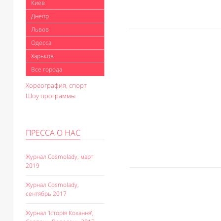
Киев
Днепр
Львов
Одесса
Харьков
Все города
Хореография, спорт
Шоу программы
ПРЕССА О НАС
Журнал Cosmolady, март
2019
Журнал Cosmolady,
сентябрь 2017
Журнал ‘Історія Кохання’,