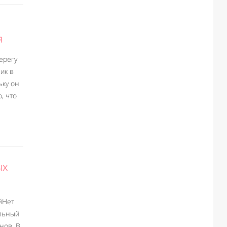
я
ерегу
ик в
ьку он
, что
ых
йНет
ельный
нов. В