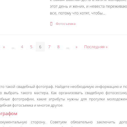
этот день и жених, и невеста переживаю
все, потому что хотят, чтобы...
Фотосъемка
«
...
4
5
6
7
8
...
»
Последняя »
, кто такой свадебный фотограф. Найдете необходимую информацию и п
о выбрать такого мастера. Как организовать свадебную фотосессию
ебные фотографии, какие атрибуты нужны для прогулки молодожен
дебная фотосъемка и многое другое.
ографом
кументальную сторону. Советуем обязательно заключить дог