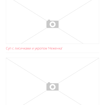
Суп с лисичками и укропом ‘Неженка’