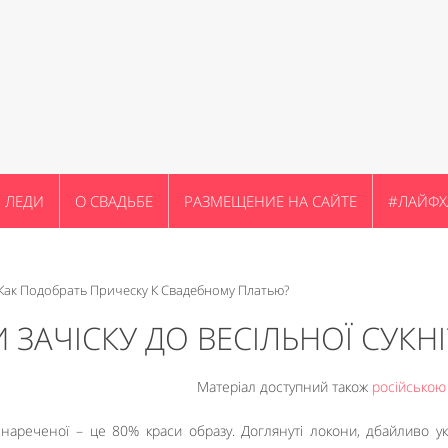
ЛЕДИ
О СВАДЬБЕ
РАЗМЕЩЕНИЕ НА САЙТЕ
#ЛАЙФХ
Как Подобрать Прическу К Свадебному Платью?
И ЗАЧІСКУ ДО ВЕСІЛЬНОЇ СУКНІ
Матеріал доступний також
російсько
 нареченої – це 80% краси образу. Доглянуті локони, дбайливо ук