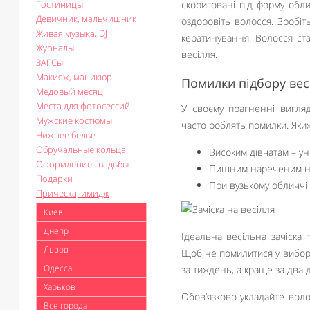
Гостиницы
скориговані під форму обли
Девичник, мальчишник
оздоровіть волосся. Зробі
Живая музыка, DJ
кератинування. Волосся ста
Журналы
весілля.
ЗАГСы
Макияж, маникюр
Помилки підбору вес
Медовый месяц
Места для фотосессий
У своєму прагненні вигля
Мужские костюмы
часто роблять помилки. Яких
Нижнее белье
Обручальные кольца
Високим дівчатам – уни
Оформление свадьбы
Пишним нареченим не 
Подарки
При вузькому обличчі 
Прическа, имидж
Киев
Днепр
Ідеальна весільна зачіска
Львов
Щоб не помилитися у виборі,
Одесса
за тиждень, а краще за два д
Харьков
Обов’язково укладайте волос
Все города