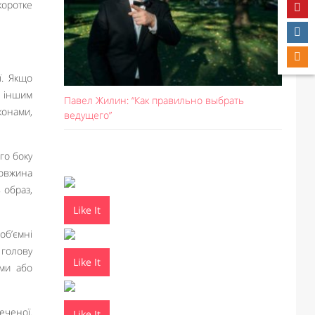
коротке
ї. Якщо
о іншим
Павел Жилин: “Как правильно выбрать
конами,
ведущего”
го боку
довжина
 образ,
Like It
об’ємні
 голову
Like It
ами або
еченої.
Like It