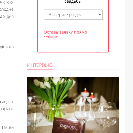
свадьбы
чіскою,
холодне
 до дня
Оставь заявку прямо
сейчас
 дівчата
ИНТЕРВЬЮ
.
сацією.
варіант
 Так ви