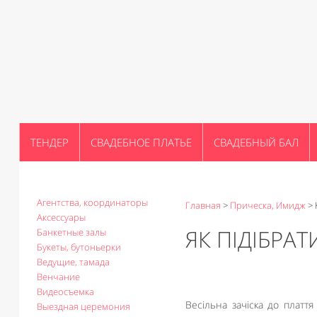
ТЕНДЕР
СВАДЕБНОЕ ПЛАТЬЕ
СВАДЕБНЫЙ БАЛ
Агентства, координаторы
Главная
>
Прическа, Имидж
>
Аксессуары
ЯК ПІДІБРАТ
Банкетные залы
Букеты, бутоньерки
Ведущие, тамада
Венчание
Видеосъемка
Весільна зачіска до плаття
Выездная церемония