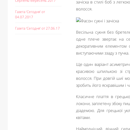
Серпень-Вересень 2017
зачіска в стилі боб з легко
волосся.
Газета ‘Сегодня’ от
04.07.2017
Газета ‘Сегодня’ от 27.06.17
Весільна сукня без бретел
одне плече звертає на се
декоративним елементом с
виступаючими ззаду з пучка.
Ще один варіант асиметрично
красивою шпилькою зі стр
волосся. При довгій шиї м
зробить його яскравішим і ч
Класичне плаття в грецько
локони, заплетену збоку пиш
діадемою. Для грецької у
квітами.
Наймодніший, вічний силуе