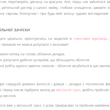
ччя, перетворять дівчину на красуню. Але, перш ніж зайнятися за
ть ретельний догляд у салоні: мийку, глибоке очищення, замовте 
не гарним, блискучим і при будь-якій зачісці чудово виглядатиме
ільної зачіски
дати ідеально, орієнтуючись на моделей в
глянсових журналах
,
 промахів не можна допускати з зачісками?
кати копиці на голові, об’ємних укладок.
допускати дрібних кучериків, що збільшують обличчя.
не робіть крупно завитих локонів – обличчя загубиться в цих хвилях
 при середній довжині волосся і довше – укладка з посиленою фік
 перед тим як підібрати зачіску до
весільної сукні
, зробіть пробний 
о весілля.
ся вже у весільній сукні, з усіма прикрасами та пробним макіяжем.