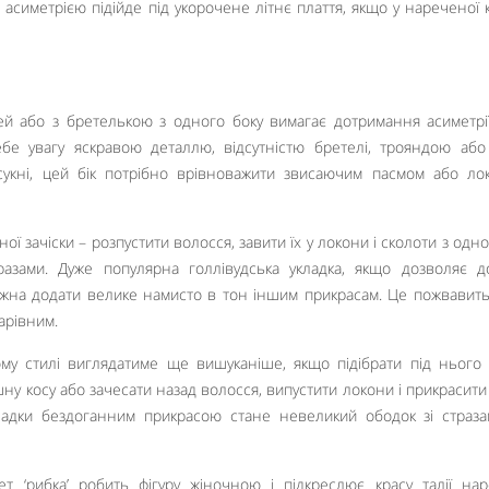
ю асиметрією підійде під укорочене літнє плаття, якщо у нареченої 
ей або з бретелькою з одного боку вимагає дотримання асиметрі
бе увагу яскравою деталлю, відсутністю бретелі, трояндою аб
укні, цей бік потрібно врівноважити звисаючим пасмом або ло
ї зачіски – розпустити волосся, завити їх у локони і сколоти з одно
азами. Дуже популярна голлівудська укладка, якщо дозволяє 
ожна додати велике намисто в тон іншим прикрасам. Це пожвавить
арівним.
му стилі виглядатиме ще вишуканіше, якщо підібрати під нього 
ну косу або зачесати назад волосся, випустити локони і прикрасити
кладки бездоганним прикрасою стане невеликий ободок зі страз
т ‘рибка’ робить фігуру жіночною і підкреслює красу талії нар