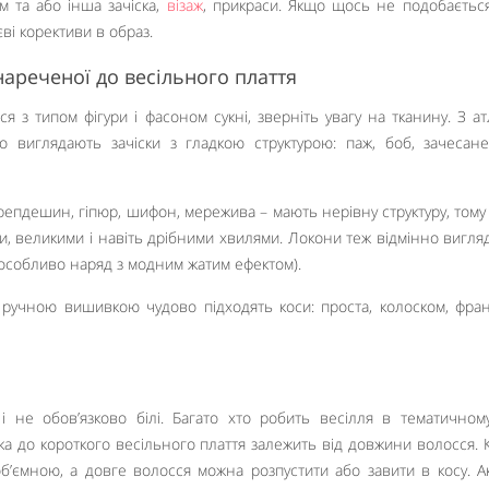
м та або інша зачіска,
візаж
, прикраси. Якщо щось не подобається
ві корективи в образ.
 нареченої до весільного плаття
я з типом фігури і фасоном сукні, зверніть увагу на тканину. З ат
о виглядають зачіски з гладкою структурою: паж, боб, зачесан
крепдешин, гіпюр, шифон, мережива – мають нерівну структуру, тому
ми, великими і навіть дрібними хвилями. Локони теж відмінно вигля
особливо наряд з модним жатим ефектом).
ручною вишивкою чудово підходять коси: проста, колоском, фран
, і не обов’язково білі. Багато хто робить весілля в тематичному
ска до короткого весільного плаття залежить від довжини волосся. 
б’ємною, а довге волосся можна розпустити або завити в косу. А