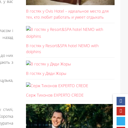
, у вас
В гостях у Ovis Hotel – идеальное место для
тех, кто любит работать и умеет отдыхать
ласом і
е назад
В гостях у Resort&SPA hotel NEMO with
dolphins
 до них
дають з
В гостях у Дяди Жоры
цузька,
Серж Тихонов EXPERTO CREDE
 стилі,
Коротка
куратна