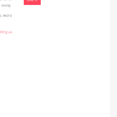
 знизу.
о, якого
ding.ua