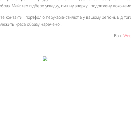
образ. Майстер підбере укладку, пишну зверху і подовжену локонами
е контакти і портфоліо перукарів-стилістів у вашому регіоні. Від тог
алежить краса образу нареченої.
Ваш
Wed