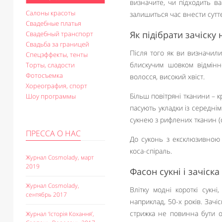
визначите, чи підходить ва
Салоны красоты
залишиться час внести суттє
Свадебные платья
Як підібрати зачіску
Свадебный транспорт
Свадьба за границей
Після того як ви визначилис
Спецэффекты, тенты
блискучим шовком відмінн
Торты, сладости
Фотосъемка
волосся, високий хвіст.
Хореография, спорт
Більш повітряні тканини – 
Шоу программы
пасують укладки із середні
сукнею з рифлених тканин (
ПРЕССА О НАС
До суконь з ексклюзивною 
коса-спіраль.
Журнал Cosmolady, март
2019
Фасон сукні і зачіска
Журнал Cosmolady,
Влітку модні короткі сукні
сентябрь 2017
наприклад, 50-х років. Зачі
стрижка не повинна бути о
Журнал ‘Історія Кохання’,