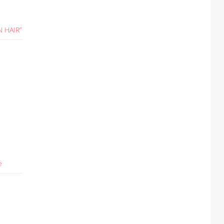
 HAIR”
е