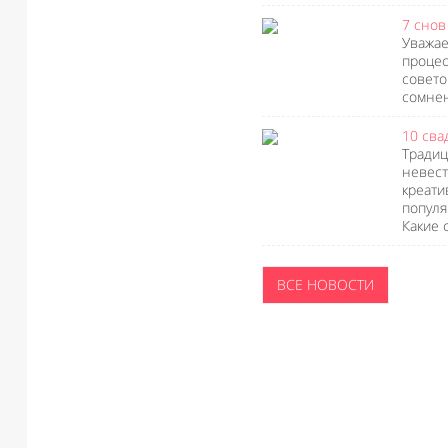
7 снов
Уважае
процес
совето
сомнен
10 сва
Традиц
невест
креати
популя
Какие 
ВСЕ НОВОСТИ