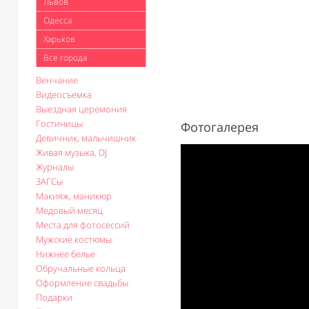
Львов
Одесса
Харьков
Все города
Венчание
Видеосъемка
Выездная церемония
Гостиницы
Фотогалерея
Девичник, мальчишник
Живая музыка, DJ
Журналы
ЗАГСы
Макияж, маникюр
Медовый месяц
Места для фотосессий
Мужские костюмы
Нижнее белье
Обручальные кольца
Оформление свадьбы
Подарки