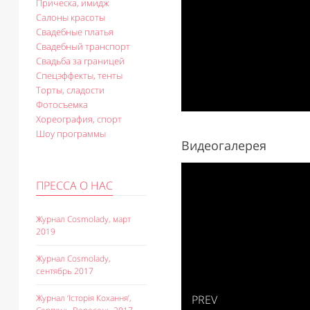
Прическа, имидж
Салоны красоты
Свадебные платья
Свадебный транспорт
Свадьба за границей
Спецэффекты, тенты
Торты, сладости
Фотосъемка
Хореография, спорт
Шоу программы
Видеогалерея
ПРЕССА О НАС
Журнал Cosmolady, март
2019
Журнал Cosmolady,
сентябрь 2017
Журнал ‘Історія Кохання’,
PREV