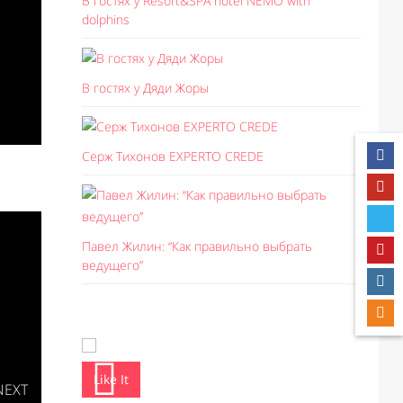
В гостях у Resort&SPA hotel NEMO with
dolphins
В гостях у Дяди Жоры
Серж Тихонов EXPERTO CREDE
Павел Жилин: “Как правильно выбрать
ведущего”
Like It
Like I
NEXT