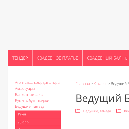
ТЕНДЕР
СВАДЕБНОЕ ПЛАТЬЕ
СВАДЕБНЫЙ БАЛ
Агентства, координаторы
Главная
>
Каталог
>
Ведущий 
Аксессуары
Ведущий 
Банкетные залы
Букеты, бутоньерки
Ведущие, тамада
Ведущие, тамада
Ки
Киев
Днепр