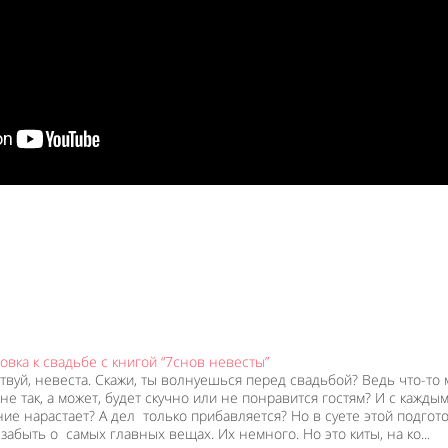
овка к свадьбе с книгой “7снов невесты”
твуй, невеста. Скажи, ты волнуешься перед свадьбой? Ведь что-то
не так, а может, будет скучно или не понравится гостям? И с кажды
ие нарастает? А дел только прибавляется? Но в суете этой подгот
забыть о самых главных вещах. Их немного. Но это киты, на ко...