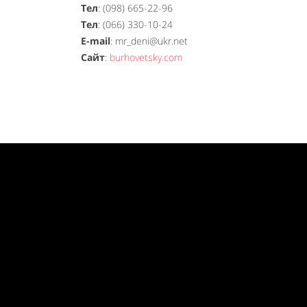
Тел
: (098) 665-22-96
Тел
: (066) 330-10-24
E-mail
: mr_deni@ukr.net
Сайт
:
burhovetsky.com