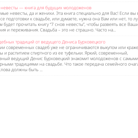
 невесты — книга для будущих молодоженов
мые невесты, да и женихи. Эта книга специально для Вас! Если вы 
се подготовки к свадьбе, или думаете, нужна она Вам или нет, то 
м будет прочитать книгу “7 снов невесты”, чтобы развеять все Ваш
ия и переживания. Свадьба – это не страшно. Часто на...
дебных традиций от ведущего Дениса Бурховецкого
ии современных свадеб уже не ограничиваются выкупом или краж
ы и распитием спиртного из ее туфельки. Яркий, современный,
вный ведущий Денис Бурховецкий знакомит молодоженов с самым
рными традициями на свадьбе. Что такое передача семейного очаг
слова должны быть ...