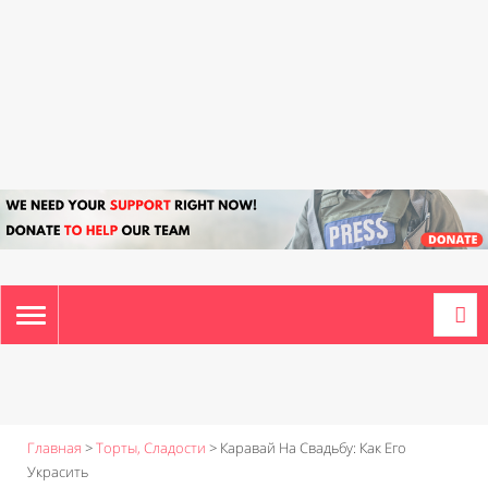
TOGGLE
NAVIGATION
Главная
>
Торты, Сладости
>
Каравай На Свадьбу: Как Его
Украсить