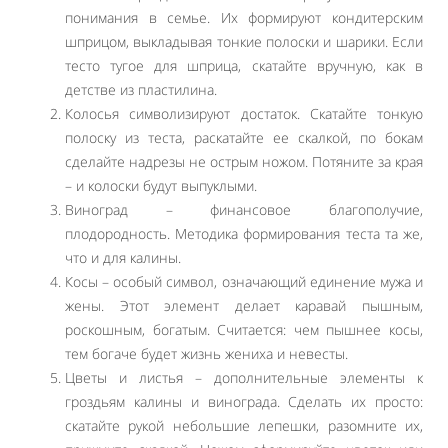
понимания в семье. Их формируют кондитерским
шприцом, выкладывая тонкие полоски и шарики. Если
тесто тугое для шприца, скатайте вручную, как в
детстве из пластилина.
Колосья символизируют достаток. Скатайте тонкую
полоску из теста, раскатайте ее скалкой, по бокам
сделайте надрезы не острым ножом. Потяните за края
– и колоски будут выпуклыми.
Виноград – финансовое благополучие,
плодородность. Методика формирования теста та же,
что и для калины.
Косы – особый символ, означающий единение мужа и
жены. Этот элемент делает каравай пышным,
роскошным, богатым. Считается: чем пышнее косы,
тем богаче будет жизнь жениха и невесты.
Цветы и листья – дополнительные элементы к
гроздьям калины и винограда. Сделать их просто:
скатайте рукой небольшие лепешки, разомните их,