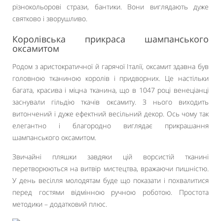
різнокольорові стрази, бантики. Вони виглядають дуже
святково і зворушливо.
Королівська прикраса шампанського
оксамитом
Родом з аристократичної й гарячої Італії, оксамит здавна був
головною тканиною королів і придворних. Це настільки
багата, красива і міцна тканина, що в 1047 році венеціанці
заснували гільдію ткачів оксамиту. З нього виходить
витончений і дуже ефектний весільний декор. Ось чому так
елегантно і благородно виглядає прикрашання
шампанського оксамитом.
Звичайні пляшки завдяки цій ворсистій тканині
перетворюються на витвір мистецтва, вражаючи пишністю.
У день весілля молодятам буде що показати і похвалитися
перед гостями відмінною ручною роботою. Простота
методики – додатковий плюс.