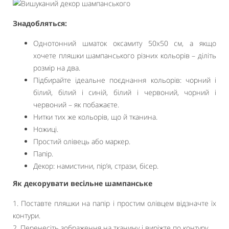
Знадобляться:
Однотонний шматок оксамиту 50х50 см, а якщо
хочете пляшки шампанського різних кольорів – діліть
розмір на два.
Підбирайте ідеальне поєднання кольорів: чорний і
білий, білий і синій, білий і червоний, чорний і
червоний – як побажаєте.
Нитки тих же кольорів, що й тканина.
Ножиці.
Простий олівець або маркер.
Папір.
Декор: намистини, пір’я, стрази, бісер.
Як декорувати весільне шампанське
1. Поставте пляшки на папір і простим олівцем відзначте їх
контури.
2. Перенесіть зображення на тканину і виріжте по контуру.