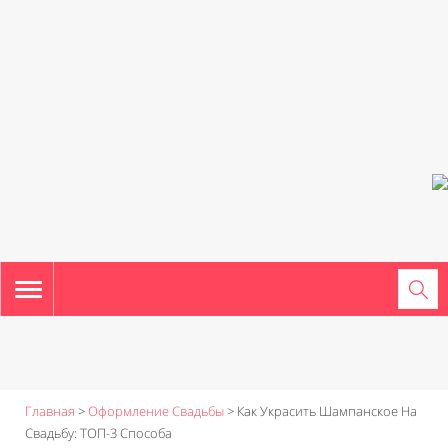
TOGGLE
NAVIGATION
Главная
>
Оформление Свадьбы
>
Как Украсить Шампанское На
Свадьбу: ТОП-3 Способа