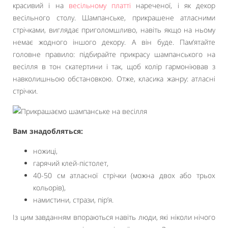
красивий і на
весільному платті
нареченої, і як декор
весільного столу. Шампанське, прикрашене атласними
стрічками, виглядає приголомшливо, навіть якщо на ньому
немає жодного іншого декору. А він буде. Пам’ятайте
головне правило: підбирайте прикрасу шампанського на
весілля в тон скатертини і так, щоб колір гармоніював з
навколишньою обстановкою. Отже, класика жанру: атласні
стрічки.
Вам знадобляться:
ножиці,
гарячий клей-пістолет,
40-50 см атласної стрічки (можна двох або трьох
кольорів),
намистини, стрази, пір’я.
Із цим завданням впораються навіть люди, які ніколи нічого