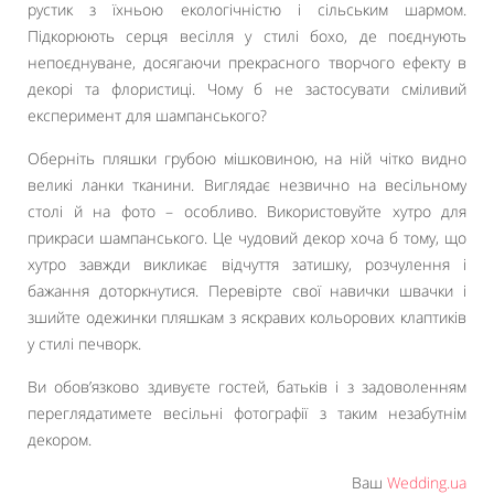
рустик з їхньою екологічністю і сільським шармом.
Підкорюють серця весілля у стилі бохо, де поєднують
непоєднуване, досягаючи прекрасного творчого ефекту в
декорі та флористиці. Чому б не застосувати сміливий
експеримент для шампанського?
Оберніть пляшки грубою мішковиною, на ній чітко видно
великі ланки тканини. Виглядає незвично на весільному
столі й на фото – особливо. Використовуйте хутро для
прикраси шампанського. Це чудовий декор хоча б тому, що
хутро завжди викликає відчуття затишку, розчулення і
бажання доторкнутися. Перевірте свої навички швачки і
зшийте одежинки пляшкам з яскравих кольорових клаптиків
у стилі печворк.
Ви обов’язково здивуєте гостей, батьків і з задоволенням
переглядатимете весільні фотографії з таким незабутнім
декором.
Ваш
Wedding.ua