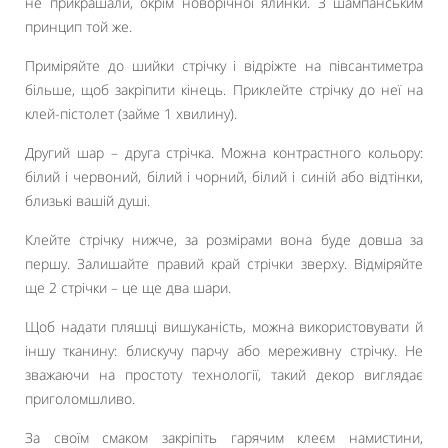
не прикрашали, окрім новорічної ялинки. З шампанським
принцип той же.
Приміряйте до шийки стрічку і відріжте на півсантиметра
більше, щоб закріпити кінець. Приклейте стрічку до неї на
клей-пістолет (займе 1 хвилину).
Другий шар – друга стрічка. Можна контрастного кольору:
білий і червоний, білий і чорний, білий і синій або відтінки,
близькі вашій душі.
Клейте стрічку нижче, за розмірами вона буде довша за
першу. Залишайте правий край стрічки зверху. Відміряйте
ще 2 стрічки – це ще два шари.
Щоб надати пляшці вишуканість, можна використовувати й
іншу тканину: блискучу парчу або мереживну стрічку. Не
зважаючи на простоту технології, такий декор виглядає
приголомшливо.
За своїм смаком закріпіть гарячим клеєм намистини,