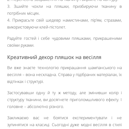
3. Зшийте чохли на пляшки, призбируючи тканину в
потрібних місцях.
4. Прикрасьте свій шедевр намистинами, пір’ям, стразами,
використовуючи клей-пістолет.
Радуйте гостей і себе чудовими пляшками, прикрашеними
своїми руками.
Креативний декор пляшок на весілля
Ви вже знаєте технологію прикрашання шампанського на
весілля – вона нескладна. Справа у підібраних матеріалах, їх
відтінках і структурі.
Застосувавши одну й ту ж методу, але змінивши колір і
структуру тканини, ви досягнете приголомшливого ефекту. І
головне – абсолютно різного.
Закликаємо вас не боятися експериментувати і не
зупинятися на класиці. Сьогодні дуже модні весілля в стилі