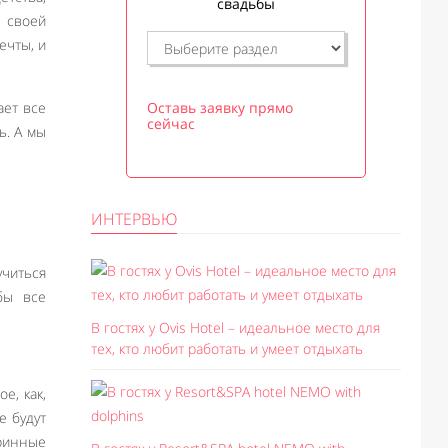
свадьбы
т своей
ечты, и
ает все
Оставь заявку прямо
сейчас
ь. А мы
ИНТЕРВЬЮ
учиться
бы все
В гостях у Ovis Hotel – идеальное место для
тех, кто любит работать и умеет отдыхать
е, как,
е будут
аринные