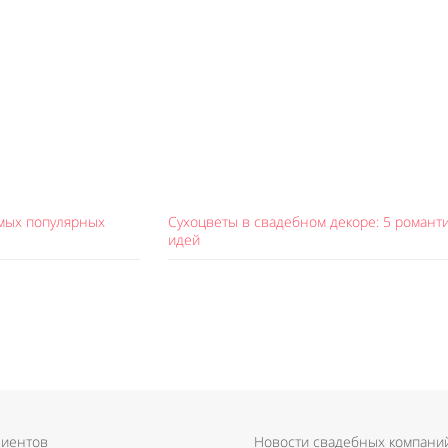
амых популярных
Сухоцветы в свадебном декоре: 5 романт
идей
лиентов
Новости свадебных компани