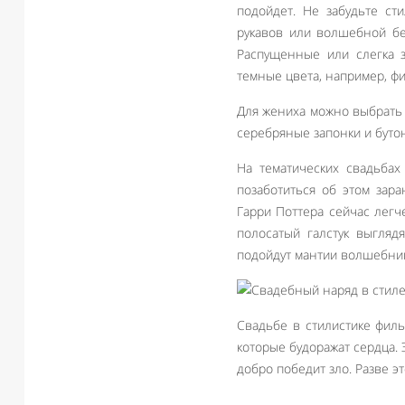
подойдет. Не забудьте ст
рукавов или волшебной бе
Распущенные или слегка з
темные цвета, например, ф
Для жениха можно выбрать 
серебряные запонки и буто
На тематических свадьбах
позаботиться об этом зара
Гарри Поттера сейчас легч
полосатый галстук выгляд
подойдут мантии волшебник
Свадьбе в стилистике фил
которые будоражат сердца.
добро победит зло. Разве э