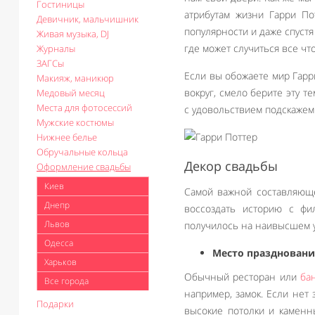
Гостиницы
атрибутам жизни Гарри По
Девичник, мальчишник
популярности и даже спустя
Живая музыка, DJ
где может случиться все что
Журналы
ЗАГСы
Если вы обожаете мир Гарр
Макияж, маникюр
вокруг, смело берите эту т
Медовый месяц
Места для фотосессий
с удовольствием подскажем 
Мужские костюмы
Нижнее белье
Обручальные кольца
Декор свадьбы
Оформление свадьбы
Киев
Самой важной составляюще
Днепр
воссоздать историю с фи
Львов
получилось на наивысшем у
Одесса
Место праздновани
Харьков
Обычный ресторан или
ба
Все города
например, замок. Если нет
Подарки
высокие потолки и каменн