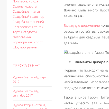
Прическа, имидж
имения идеально вписыва
Салоны красоты
Должно быть много прост
Свадебные платья
вентиляция).
Свадебный транспорт
Свадьба за границей
Выездную церемонию
лучше
Спецэффекты, тенты
рассадке гостей, вы сможе
Торты, сладости
Фотосъемка
выбрали для свадьбы, тема
Хореография, спорт
для зимы.
Шоу программы
Элементы декора 
ПРЕССА О НАС
Первое, что приходит на мы
магическими способностями
Журнал Cosmolady, март
2019
необязательно использов
подойдут пластиковые маке
Журнал Cosmolady,
сентябрь 2017
Также в мире Гарри Потте
чтобы украсить зал и вы
Журнал ‘Історія Кохання’,
необычные бутылки, свечи в