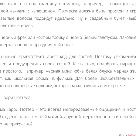
илизовать его под сказочную тематику, например, с помощью 
лой накидки с капюшоном. Прическа должна быть простой и ск
авитые волосы подойдут идеально. Ну и свадебный букет -выб
иолетовые ирисы.
черный фрак или костюм тройку с черно-белым галстуком. Лаковые
ньерка завершат праздничный образ.
 обычно присутствует дресс-код для гостей. Поэтому рекоменд
нее и предупредить своих гостей. К счастью, подобрать наряд 
е простого. Например, черная мини юбка, белая блузка, черная жи
ят, как школьная форма из фильма. Для более изобретательных
ов и волшебные палочки, которые можно купить в интернете.
ьма Гарри Поттер – это всегда непередаваемые ощущения и ност
 Это день наполненный магией, дружбой, жертвенностью и верой в 
то не прекрасно?
Ваш
Wed