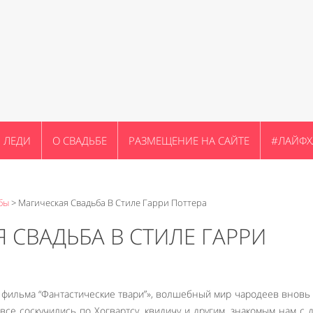
ЛЕДИ
О СВАДЬБЕ
РАЗМЕЩЕНИЕ НА САЙТЕ
#ЛАЙФХ
бы
>
Магическая Свадьба В Стиле Гарри Поттера
 СВАДЬБА В СТИЛЕ ГАРРИ
 фильма “Фантастические твари”», волшебный мир чародеев вновь
все соскучились по Хогвартсу, квидичу и другим, знакомым нам с д