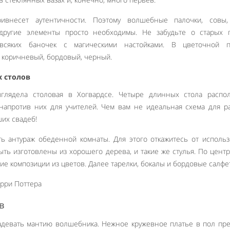
ривнесет аутентичности. Поэтому волшебные палочки, совы,
другие элементы просто необходимы. Не забудьте о старых га
 всяких баночек с магическими настойками. В цветочной п
 коричневый, бордовый, черный.
 столов
ыглядела столовая в Хогвардсе. Четыре длинных стола распо
напротив них для учителей. Чем вам не идеальная схема для р
ших свадеб!
ь антураж обеденной комнаты. Для этого откажитесь от исполь
ыть изготовлены из хорошего дерева, и такие же стулья. По центр
е композиции из цветов. Далее тарелки, бокалы и бордовые салфет
в
адевать мантию волшебника. Нежное кружевное платье в пол пр