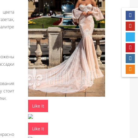
 цвета
зетах,
алитре
ложены
ассадки
зования
у стоит
ки.
Like It
Like It
екрасно