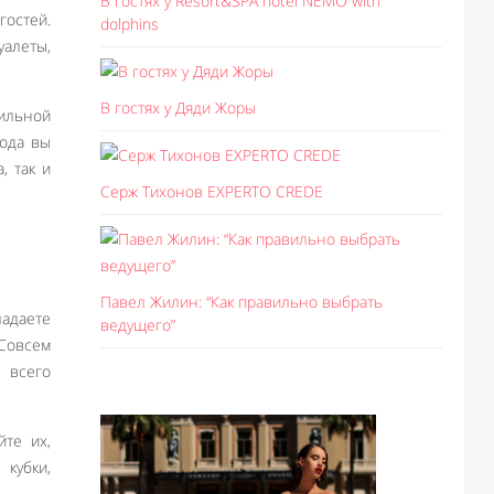
В гостях у Resort&SPA hotel NEMO with
остей.
dolphins
алеты,
В гостях у Дяди Жоры
вильной
года вы
, так и
Серж Тихонов EXPERTO CREDE
Павел Жилин: “Как правильно выбрать
ладаете
ведущего”
 Совсем
 всего
йте их,
кубки,