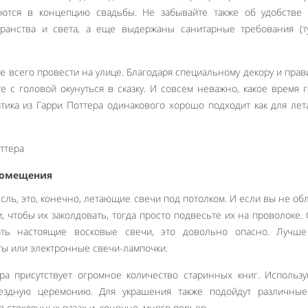
ются в концепцию свадьбы. Не забывайте также об удобстве г
ранства и света, а еще выдержаны санитарные требования (ту
 всего провести на улице. Благодаря специальному декору и пра
те с головой окунуться в сказку. И совсем неважно, какое время 
тика из Гарри Поттера одинакового хорошо подходит как для лета
помещения
сль, это, конечно, летающие свечи под потолком. И если вы не об
, чтобы их заколдовать, тогда просто подвесьте их на проволоке.
ать настоящие восковые свечи, это довольно опасно. Лучше
ты или электронные свечи-лампочки.
ра присутствует огромное количество старинных книг. Использу
ездную церемонию. Для украшения также подойдут различные 
 стеклянных вазах и, конечно, много перьев.