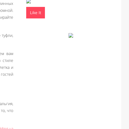
длинных
ромной.
Like It
ирайте
 туфли,
уем вам
в стиле
летка и
 гостей
альгия,
то, что
ding.ua