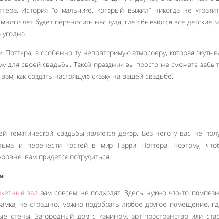
ттера. История “о мальчике, который выжил” никогда не утрати
 много лет будет переносить нас туда, где сбываются все детские м
 угодно.
и Поттера, а особенно ту неповторимую атмосферу, которая окутыв
ему для своей свадьбы. Такой праздник вы просто не сможете забыт
вам, как создать настоящую сказку на вашей свадьбе.
й тематической свадьбы является декор. Без него у вас не пол
льма и перенести гостей в мир Гарри Поттера. Поэтому, что
ровне, вам придется потрудиться.
я
нкетный зал
вам совсем не подходят. Здесь нужно что-то помпезно
 замка, не страшно, можно подобрать любое другое помещение, гд
ые стены. Загородный дом с камином, арт-пространство или ст