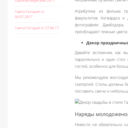
Серпень-Вересень 2017
Атрибутика из фильма п
Газета ‘Сегодня’ от
04.07.2017
факультетов Хогвардса и 
фотографиях Дамблдора,
Газета ‘Сегодня’ от 27.06.17
преобладают темные цвета:
Декор праздничных
Давайте вспомним, как в
параллельно и один стол 
гостей, особенно для боль
Мы рекомендуем воссоздат
скатертей. Столы должны б
поставить свечи и небольши
Наряды молодожено
Невесте не обязательно н