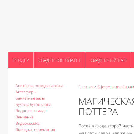
ТЕНДЕР
СВАДЕБНОЕ ПЛАТЬЕ
СВАДЕБНЫЙ БАЛ
Агентства, координаторы
Главная
>
Оформление Свадь
Аксессуары
МАГИЧЕСКАЯ
Банкетные залы
Букеты, бутоньерки
ПОТТЕРА
Ведущие, тамада
Венчание
Видеосъемка
После выхода второй части
Выездная церемония
нам свои двери. Как же мы 