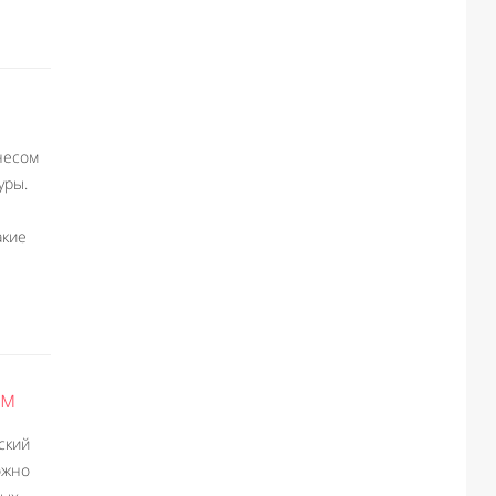
несом
уры.
акие
ом
ский
ожно