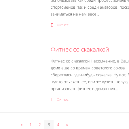
использовать как среди профессиональ
спортсменов, так и среди аматоров, поск
заниматься на нем весе...
Фитнес
Фитнес со скакалкой
Фитнес со скакалкой Несомненно, в Ва
доме еще со времен советского союза
сбереглась где-нибудь скакалка. Ну вот, 
нужно отыскать ее, или же купить новую,
организовать фитнес в домашних...
Фитнес
«
1
2
3
4
»