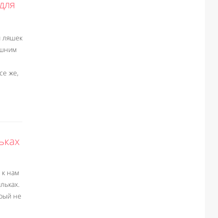
для
я ляшек
ишним
се же,
ьках
 к нам
льках.
рый не