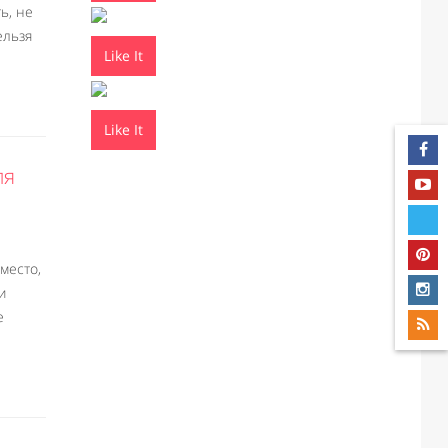
ь, не
ельзя
Like It
Like It
ля
место,
и
е