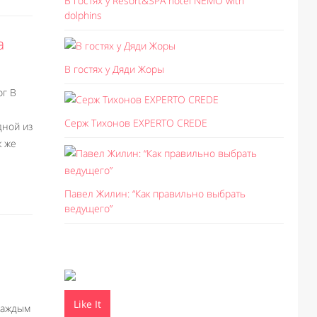
В гостях у Resort&SPA hotel NEMO with
dolphins
а
В гостях у Дяди Жоры
ог В
Серж Тихонов EXPERTO CREDE
дной из
к же
Павел Жилин: “Как правильно выбрать
ведущего”
Like It
каждым