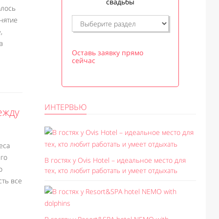
свадьбы
алось
анятие
,
в
Оставь заявку прямо
сейчас
ИНТЕРВЬЮ
ежду
еса
его
В гостях у Ovis Hotel – идеальное место для
о
тех, кто любит работать и умеет отдыхать
сть все