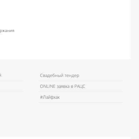
ержания
й
Свадебный тендер
ONLINE заявка в РАЦС
#Лайфхак