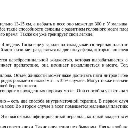
ельно 13-15 см, а набрать в весе оно может до 300 г. У малыша
 Все такие способности связаны с развитием головного мозга плод
го время. Также он уже тренирует свои легкие.
 4 неделе. Тогда еще у зародыша закладывается нервная пласт
ний мозг начинает разделяться на две полусферы, которые впосл
ется цереброспинальной жидкостью, которая вырабатывается с
икает препятствие, она начинает накапливаться в мозге. Тог
плода. Объем жидкости может даже достигать пяти литров! Голо
и родах рождается ножками – в 35% случаев. Могут также назначи
ашей беременности.
й говорит о врожденных пороках мозга. Она способна указать н
но – есть два способа внутриматочной терапии. В первом случа
на мозг. Во втором случае в мозг помещается маленькая пластик
и. Это высококвалифицированный персонал, который владеет вс
жения своего крохи. Такие ощущения незабываемы. Для каждой 