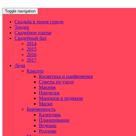
Toggle navigation
Свадьба в твоем городе
Тендер
Свадебное платье
Свадебный бал
2014
2015
2016
2017
Леди
Красота
Косметика и парфюмерия
Советы по уходу
Макияж
Прически
Маникюр и педикюр
Маски
Беременность
Календарь
Планирование
Ведение
Роддома