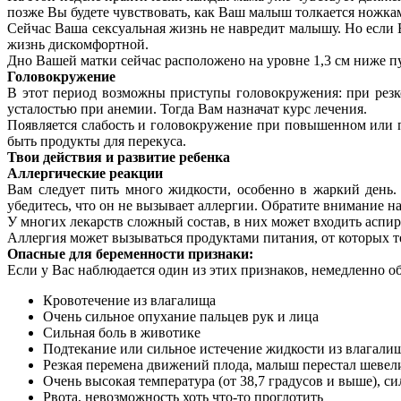
позже Вы будете чувствовать, как Ваш малыш толкается ножка
Сейчас Ваша сексуальная жизнь не навредит малышу. Но если В
жизнь дискомфортной.
Дно Вашей матки сейчас расположено на уровне 1,3 см ниже пу
Головокружение
В этот период возможны приступы головокружения: при резко
усталостью при анемии. Тогда Вам назначат курс лечения.
Появляется слабость и головокружение при повышенном или п
быть продукты для перекуса.
Твои действия и развитие ребенка
Аллергические реакции
Вам следует пить много жидкости, особенно в жаркий день.
убедитесь, что он не вызывает аллергии. Обратите внимание н
У многих лекарств сложный состав, в них может входить аспир
Аллергия может вызываться продуктами питания, от которых те
Опасные для беременности признаки:
Если у Вас наблюдается один из этих признаков, немедленно об
Кровотечение из влагалища
Очень сильное опухание пальцев рук и лица
Сильная боль в животике
Подтекание или сильное истечение жидкости из влагали
Резкая перемена движений плода, малыш перестал шевел
Очень высокая температура (от 38,7 градусов и выше), с
Рвота, невозможность хоть что-то проглотить