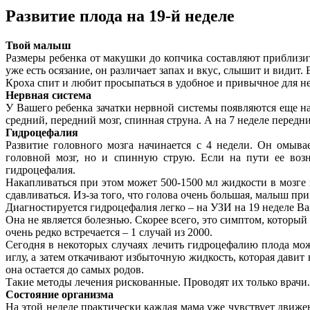
Развитие плода на 19-й неделе
Твой малыш
Размеры ребенка от макушки до копчика составляют приблизит
уже есть осязание, он различает запах и вкус, слышит и видит.
Кроха спит и любит просыпаться в удобное и привычное для не
Нервная система
У Вашего ребенка зачатки нервной системы появляются еще на
средний, передний мозг, спинная струна. А на 7 неделе перед
Гидроцефалия
Развитие головного мозга начинается с 4 недели. Он омыва
головной мозг, но и спинную струю. Если на пути ее возн
гидроцефалия.
Накапливаться при этом может 500-1500 мл жидкости в мозге 
сдавливаться. Из-за того, что голова очень большая, малыш пр
Диагностируется гидроцефалия легко – на УЗИ на 19 неделе В
Она не является болезнью. Скорее всего, это симптом, которы
очень редко встречается – 1 случай из 2000.
Сегодня в некоторых случаях лечить гидроцефалию плода мож
иглу, а затем откачивают избыточную жидкость, которая давит 
она остается до самых родов.
Такие методы лечения рискованные. Проводят их только врач
Состояние организма
На этой неделе практически каждая мама уже чувствует дви