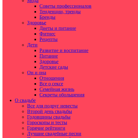
Мода
Советы профессионалов
Тенденции, тренды
Бренды
Здоровье
Диеты и питание
Фитнес
Рецепты
Дети
Развитие и воспитание
Питание
Здоровье
Детские сады
Он и она
Отношения
Все о сексе
Семейная жизнь
Секреты обольщения
О свадьбе
Все для подруг невесты
Второй день свадьбы
Годовщины свадьбы
Гороскопы и тесты
Горячие рейтинги
Лучшие свадебные песни