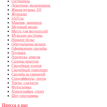
Гостиницы
Девичник, мальчишник
Живая музыка, DJ
Журналы
ЗАГСы
Макияж, маникюр
Медовый месяц
Места для фотосессий
Мужские костюмы
Нижнее белье
Обручальные кольца
Оформление свадьбы
Подарки
Прическа, имидж
Салоны красоты
Свадебные платья
Свадебный транспорт
Свадьба за границей
Спецэффекты, тенты
Торты, сладости
Фотосъемка
Хореография, спорт
Шоу программы
Пресса о нас