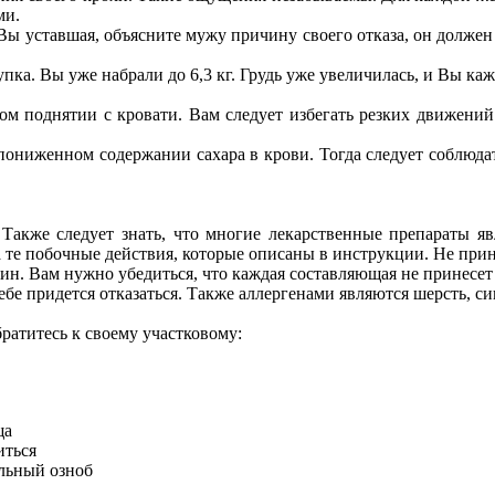
ми.
ы уставшая, объясните мужу причину своего отказа, он должен 
пка. Вы уже набрали до 6,3 кг. Грудь уже увеличилась, и Вы ка
м поднятии с кровати. Вам следует избегать резких движений
ониженном содержании сахара в крови. Тогда следует соблюдат
 Также следует знать, что многие лекарственные препараты яв
а те побочные действия, которые описаны в инструкции. Не прин
ин. Вам нужно убедиться, что каждая составляющая не принесет 
бе придется отказаться. Также аллергенами являются шерсть, с
ратитесь к своему участковому:
ща
иться
ильный озноб