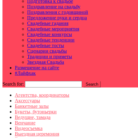
Подготовка к свадьбе
Поздравление на свадьбу
Поздравления с годовщиной
Предложение руки и сердца
Свадебные гадания
Свадебные мероприятия
Свадебные конкурсы
Свадебные тенденции
Свадебные тосты
Сценарии свадьбы
Традиции и приметы
Звездная Свадьба
Размещение на сайте
#Лайфхак
Search for:
Агентства, координаторы
Аксессуары
Банкетные залы
Букеты, бутоньерки
Ведущие, тамада
Венчание
Видеосъемка
Выездная церемония