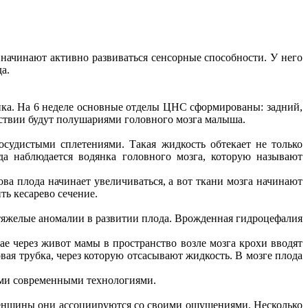
 начинают активно развиваться сенсорные способности. У него
а.
инка. На 6 неделе основные отделы ЦНС сформированы: задний,
едствии будут полушариями головного мозга малыша.
осудистыми сплетениями. Такая жидкость обтекает не только
да наблюдается водянка головного мозга, которую называют
ва плода начинает увеличиваться, а вот ткани мозга начинают
ть кесарево сечение.
а тяжелые аномалии в развитии плода. Врожденная гидроцефалия
е через живот мамы в пространство возле мозга крохи вводят
овая трубка, через которую отсасывают жидкость. В мозге плода
еми современными технологиями.
женщины они ассоциируются со своими ощущениями. Несколько