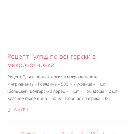
Рецепт Гуляш по-венгерски в
микроволновке
Рецепт Гуляш по-венгерски в микроволновке
Ингридиенты:- Говядина – 500 г- Луковица – 1 шт
(большая)- Болгарский перец – 1 шт. - Помидоры – 2 шт-
Красное сухое вино – 50 мл- Порошок паприки – ½ ...
Для СВЧ
« Первая
«
...
7
8
9
10
11
»